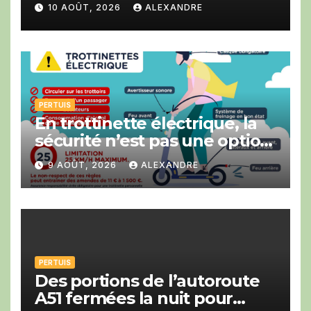
Franck Girard a été élu à la
10 AOÛT, 2026
ALEXANDRE
CCI du Vaucluse.
PERTUIS
En trottinette électrique, la
sécurité n’est pas une option
!
9 AOÛT, 2026
ALEXANDRE
PERTUIS
Des portions de l’autoroute
A51 fermées la nuit pour