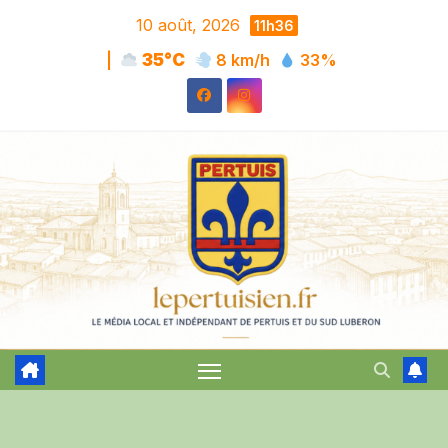
Skip
10 août, 2026
11h36
to
|
35°C
8 km/h
33%
content