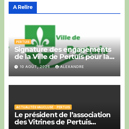
A Relire
PERTUIS
Signature des engagements
de la Ville de Pertuis pour la
Cop Bike Ride
10 AOÛT, 2026
ALEXANDRE
ACTUALITÉS VAUCLUSE
PERTUIS
Le président de l’association
des Vitrines de Pertuis