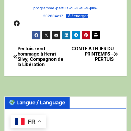
programme-pertuis-du-3-au-9-juin-
202684e17
Télécharger
Facebook
Pertuis rend
CONTE ATELIER DU
Navigation
hommage à Henri
PRINTEMPS –
Silvy, Compagnon de
PERTUIS
de
la Libération
l’article
Langue / Language
FR