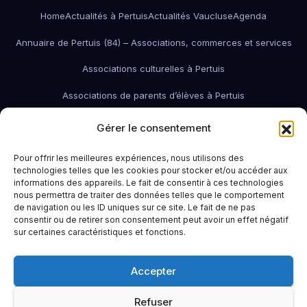
Home
Actualités à Pertuis
Actualités Vaucluse
Agenda
Annuaire de Pertuis (84) – Associations, commerces et services
Associations culturelles à Pertuis
Associations de parents d’élèves à Pertuis
Associations de quartier à Pertuis
Gérer le consentement
Associations économiques / pro / environnementales de Pertuis
Pour offrir les meilleures expériences, nous utilisons des
technologies telles que les cookies pour stocker et/ou accéder aux
associations économiques Pertuis
informations des appareils. Le fait de consentir à ces technologies
nous permettra de traiter des données telles que le comportement
Associations humanitaires et sociales
Associations patriotiques
de navigation ou les ID uniques sur ce site. Le fait de ne pas
consentir ou de retirer son consentement peut avoir un effet négatif
Associations petite enfance
Associations sportives de Pertuis
sur certaines caractéristiques et fonctions.
Bars à Pertuis: où sortir et boire un verre
Contact
Emploi
Accepter
Idées sorties à Pertuis
Infos pratiques
La Région (PACA / Sud)
Refuser