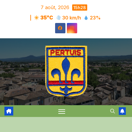
Skip
7 août, 2026
15h28
to
|
35°C
30 km/h
23%
content