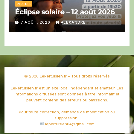
PERTUIS
Éclipse solaire – 12 août 2026
7 AOÛT, 2026
ALEXANDRE
© 2026 LePertuisien.fr – Tous droits réservés
LePertuisien.fr est un site local indépendant et amateur. Les
informations diffusées sont données à titre informatif et
peuvent contenir des erreurs ou omissions.
Pour toute correction, demande de modification ou
suppression :
lepertuisien84@gmail.com