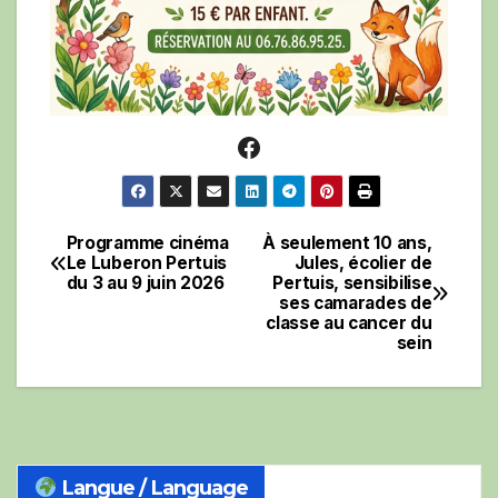
Facebook
Programme cinéma
À seulement 10 ans,
Navigation
Le Luberon Pertuis
Jules, écolier de
du 3 au 9 juin 2026
Pertuis, sensibilise
de
ses camarades de
classe au cancer du
l’article
sein
Langue / Language