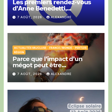
𝗟𝗲𝘀 𝗽𝗿𝗲𝗺𝗶𝗲𝗿𝘀 𝗿𝗲𝗻𝗱𝗲𝘇-𝘃𝗼𝘂𝘀
𝗱’𝗔𝗻𝗻𝗲 𝗕𝗲𝗻𝗲𝗱𝗲𝘁𝘁𝗶,
𝗣𝗿𝗲́𝘀𝗶𝗱𝗲𝗻𝘁𝗲 𝗱𝗲 𝗹𝗮 𝗖𝗖𝗜 𝗱𝗲
7 AOÛT, 2026
ALEXANDRE
𝗩𝗮𝘂𝗰𝗹𝘂𝘀𝗲.
ACTUALITÉS VAUCLUSE
FRANCE / MONDE
PERTUIS
RÉGION
Parce que l’impact d’un
mégot peut être
catastrophique cet été.
7 AOÛT, 2026
ALEXANDRE