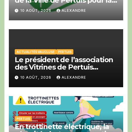
de la Ville de Pertuis pour la
Cop Bike Ride
10 AOÛT, 2026
ALEXANDRE
ACTUALITÉS VAUCLUSE
PERTUIS
Le président de l’association
des Vitrines de Pertuis
Franck Girard a été élu à la
10 AOÛT, 2026
ALEXANDRE
CCI du Vaucluse.
PERTUIS
En trottinette électrique, la