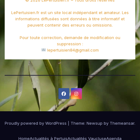
© 2026 LePertuisien.fr – Tous droits réservés
LePertuisien.fr est un site local indépendant et amateur. Les
informations diffusées sont données à titre informatif et
peuvent contenir des erreurs ou omissions.
Pour toute correction, demande de modification ou
suppression :
lepertuisien84@gmail.com
Proudly powered by WordPress
|
Theme:
Newsup
by
Themeansar
.
Home
Actualités à Pertuis
Actualités Vaucluse
Agenda