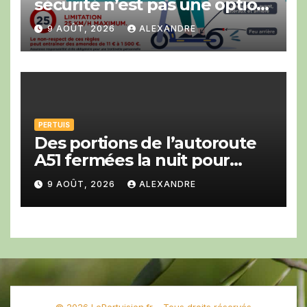
sécurité n’est pas une option
!
9 AOÛT, 2026
ALEXANDRE
PERTUIS
Des portions de l’autoroute
A51 fermées la nuit pour
travaux en direction de Gap
9 AOÛT, 2026
ALEXANDRE
et d’Aix-en-Provence