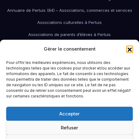
Annuaire de Pertuis (84) – Associations, commerces et services
Associations culturelles à Pertuis
Associations de parents d’élèves à Pertuis
Associations de quartier à Pertuis
Gérer le consentement
Associations économiques / pro / environnementales de Pertuis
Pour offrir les meilleures expériences, nous utilisons des
technologies telles que les cookies pour stocker et/ou accéder aux
associations économiques Pertuis
informations des appareils. Le fait de consentir à ces technologies
nous permettra de traiter des données telles que le comportement
Associations humanitaires et sociales
Associations patriotiques
de navigation ou les ID uniques sur ce site. Le fait de ne pas
consentir ou de retirer son consentement peut avoir un effet négatif
Associations petite enfance
Associations sportives de Pertuis
sur certaines caractéristiques et fonctions.
Bars à Pertuis: où sortir et boire un verre
Contact
Emploi
Accepter
Idées sorties à Pertuis
Infos pratiques
La Région (PACA / Sud)
Refuser
Le Pertuisien continue !
Portail famille Pertuis
Restaurants à Pertuis