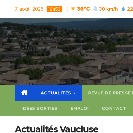
Skip
7 août, 2026
|
36°C
30 km/h
2
16h53
to
content
ACTUALITÉS
REVUE DE PRESSE
IDÉES SORTIES
EMPLOI
CONTACT
Actualités Vaucluse