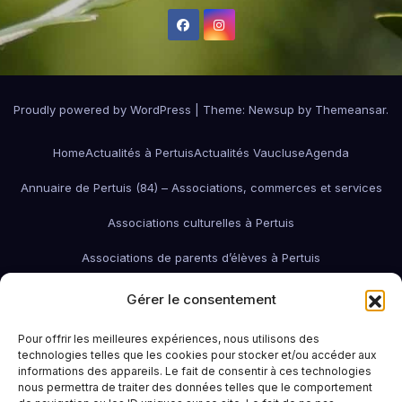
Proudly powered by WordPress
|
Theme:
Newsup
by
Themeansar
.
Home
Actualités à Pertuis
Actualités Vaucluse
Agenda
Annuaire de Pertuis (84) – Associations, commerces et services
Associations culturelles à Pertuis
Associations de parents d’élèves à Pertuis
Associations de quartier à Pertuis
Gérer le consentement
Associations économiques / pro / environnementales de Pertuis
Pour offrir les meilleures expériences, nous utilisons des
technologies telles que les cookies pour stocker et/ou accéder aux
associations économiques Pertuis
informations des appareils. Le fait de consentir à ces technologies
nous permettra de traiter des données telles que le comportement
Associations humanitaires et sociales
Associations patriotiques