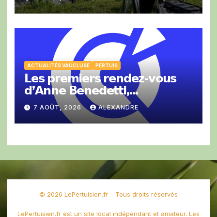
ACTUALITÉS VAUCLUSE
PERTUIS
𝗟𝗲𝘀 𝗽𝗿𝗲𝗺𝗶𝗲𝗿𝘀 𝗿𝗲𝗻𝗱𝗲𝘇-𝘃𝗼𝘂𝘀
𝗱’𝗔𝗻𝗻𝗲 𝗕𝗲𝗻𝗲𝗱𝗲𝘁𝘁𝗶,
𝗣𝗿𝗲́𝘀𝗶𝗱𝗲𝗻𝘁𝗲 𝗱𝗲 𝗹𝗮 𝗖𝗖𝗜 𝗱𝗲
7 AOÛT, 2026
ALEXANDRE
𝗩𝗮𝘂𝗰𝗹𝘂𝘀𝗲.
© 2026 LePertuisien.fr – Tous droits réservés
LePertuisien.fr est un site local indépendant et amateur. Les