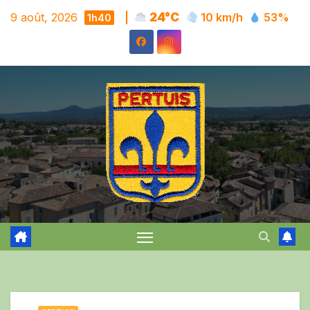
Skip
9 août, 2026
|
24°C
10 km/h
53%
1h40
to
content