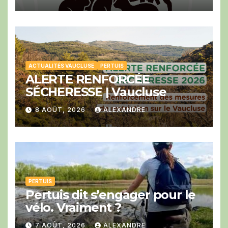
ACTUALITÉS VAUCLUSE
PERTUIS
ALERTE RENFORCÉE
SÉCHERESSE | Vaucluse
8 AOÛT, 2026
ALEXANDRE
PERTUIS
Pertuis dit s’engager pour le
vélo. Vraiment ?
7 AOÛT, 2026
ALEXANDRE