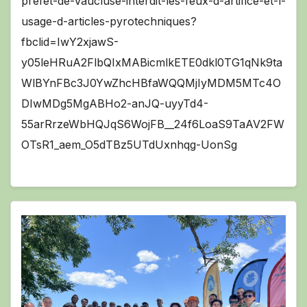
prefet-de-Vaucluse-interdit-les-feux-d-artifice-et-l-
usage-d-articles-pyrotechniques?
fbclid=IwY2xjawS-
y05leHRuA2FlbQIxMABicmlkETE0dkl0TG1qNk9ta
WlBYnFBc3J0YwZhcHBfaWQQMjIyMDM5MTc4O
DIwMDg5MgABHo2-anJQ-uyyTd4-
55arRrzeWbHQJqS6WojFB__24f6LoaS9TaAV2FW
OTsR1_aem_O5dTBz5UTdUxnhqg-UonSg