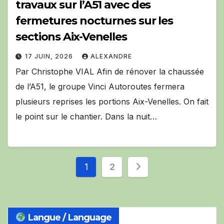
travaux sur l’A51 avec des
fermetures nocturnes sur les
sections Aix-Venelles
17 JUIN, 2026
ALEXANDRE
Par Christophe VIAL Afin de rénover la chaussée
de l’A51, le groupe Vinci Autoroutes fermera
plusieurs reprises les portions Aix-Venelles. On fait
le point sur le chantier. Dans la nuit…
Pagination
1
2
des
publications
Langue / Language