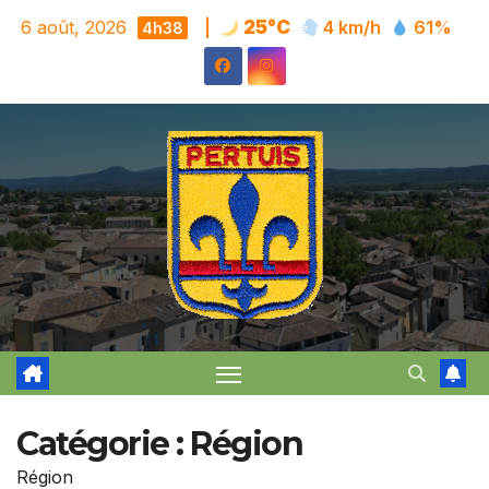
Skip
6 août, 2026
|
25°C
4 km/h
61%
4h38
to
content
Catégorie :
Région
Région