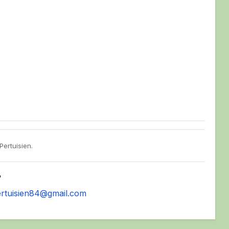
ertuisien.
?
ertuisien84@gmail.com