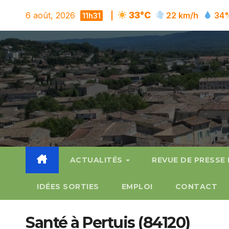
Skip
6 août, 2026
|
33°C
22 km/h
34
11h31
to
content
ACTUALITÉS
REVUE DE PRESSE
IDÉES SORTIES
EMPLOI
CONTACT
Santé à Pertuis (84120)