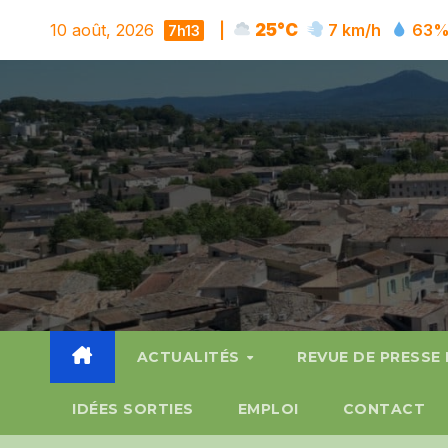
Skip
10 août, 2026
|
25°C
7 km/h
63
7h13
to
content
ACTUALITÉS
REVUE DE PRESSE
IDÉES SORTIES
EMPLOI
CONTACT