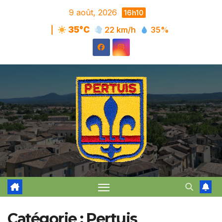
Skip
9 août, 2026
16h10
to
|
35°C
22 km/h
35%
content
Catégorie :
Pertuis