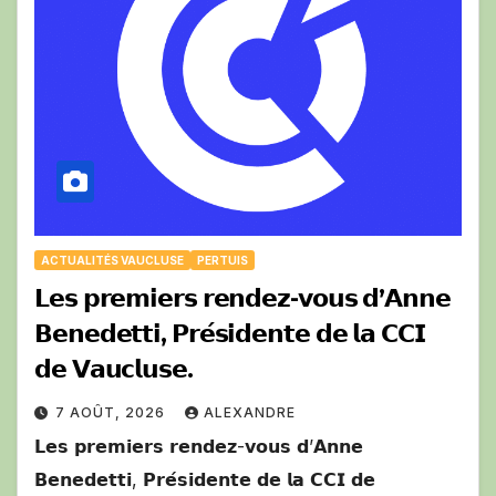
ACTUALITÉS VAUCLUSE
PERTUIS
𝗟𝗲𝘀 𝗽𝗿𝗲𝗺𝗶𝗲𝗿𝘀 𝗿𝗲𝗻𝗱𝗲𝘇-𝘃𝗼𝘂𝘀 𝗱’𝗔𝗻𝗻𝗲
𝗕𝗲𝗻𝗲𝗱𝗲𝘁𝘁𝗶, 𝗣𝗿𝗲́𝘀𝗶𝗱𝗲𝗻𝘁𝗲 𝗱𝗲 𝗹𝗮 𝗖𝗖𝗜
𝗱𝗲 𝗩𝗮𝘂𝗰𝗹𝘂𝘀𝗲.
7 AOÛT, 2026
ALEXANDRE
𝗟𝗲𝘀 𝗽𝗿𝗲𝗺𝗶𝗲𝗿𝘀 𝗿𝗲𝗻𝗱𝗲𝘇-𝘃𝗼𝘂𝘀 𝗱’𝗔𝗻𝗻𝗲
𝗕𝗲𝗻𝗲𝗱𝗲𝘁𝘁𝗶, 𝗣𝗿𝗲́𝘀𝗶𝗱𝗲𝗻𝘁𝗲 𝗱𝗲 𝗹𝗮 𝗖𝗖𝗜 𝗱𝗲