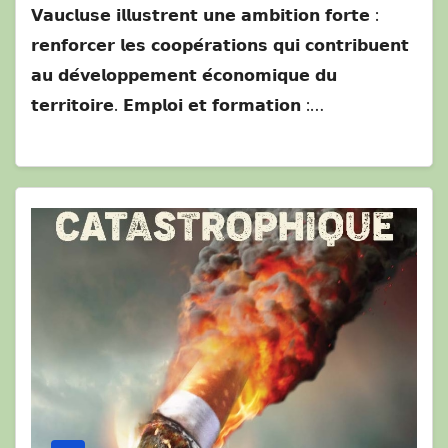
𝗩𝗮𝘂𝗰𝗹𝘂𝘀𝗲 𝗶𝗹𝗹𝘂𝘀𝘁𝗿𝗲𝗻𝘁 𝘂𝗻𝗲 𝗮𝗺𝗯𝗶𝘁𝗶𝗼𝗻 𝗳𝗼𝗿𝘁𝗲 :
𝗿𝗲𝗻𝗳𝗼𝗿𝗰𝗲𝗿 𝗹𝗲𝘀 𝗰𝗼𝗼𝗽𝗲́𝗿𝗮𝘁𝗶𝗼𝗻𝘀 𝗾𝘂𝗶 𝗰𝗼𝗻𝘁𝗿𝗶𝗯𝘂𝗲𝗻𝘁
𝗮𝘂 𝗱𝗲́𝘃𝗲𝗹𝗼𝗽𝗽𝗲𝗺𝗲𝗻𝘁 𝗲́𝗰𝗼𝗻𝗼𝗺𝗶𝗾𝘂𝗲 𝗱𝘂
𝘁𝗲𝗿𝗿𝗶𝘁𝗼𝗶𝗿𝗲. 𝗘𝗺𝗽𝗹𝗼𝗶 𝗲𝘁 𝗳𝗼𝗿𝗺𝗮𝘁𝗶𝗼𝗻 :…