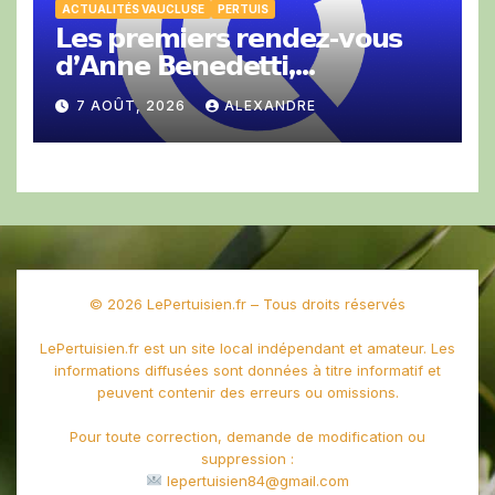
ACTUALITÉS VAUCLUSE
PERTUIS
𝗟𝗲𝘀 𝗽𝗿𝗲𝗺𝗶𝗲𝗿𝘀 𝗿𝗲𝗻𝗱𝗲𝘇-𝘃𝗼𝘂𝘀
𝗱’𝗔𝗻𝗻𝗲 𝗕𝗲𝗻𝗲𝗱𝗲𝘁𝘁𝗶,
𝗣𝗿𝗲́𝘀𝗶𝗱𝗲𝗻𝘁𝗲 𝗱𝗲 𝗹𝗮 𝗖𝗖𝗜 𝗱𝗲
7 AOÛT, 2026
ALEXANDRE
𝗩𝗮𝘂𝗰𝗹𝘂𝘀𝗲.
© 2026 LePertuisien.fr – Tous droits réservés
LePertuisien.fr est un site local indépendant et amateur. Les
informations diffusées sont données à titre informatif et
peuvent contenir des erreurs ou omissions.
Pour toute correction, demande de modification ou
suppression :
lepertuisien84@gmail.com