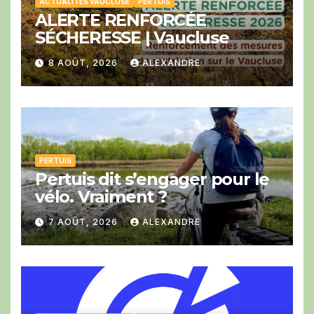
ACTUALITÉS VAUCLUSE
PERTUIS
ALERTE RENFORCÉE
SÉCHERESSE | Vaucluse
8 AOÛT, 2026
ALEXANDRE
PERTUIS
Pertuis dit s’engager pour le
vélo. Vraiment ?
7 AOÛT, 2026
ALEXANDRE