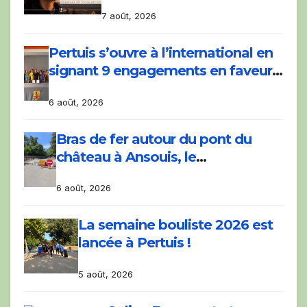
7 août, 2026
Pertuis s’ouvre à l’international en
signant 9 engagements en faveur
du développement du vélo avec la
6 août, 2026
COP Bike Ride.
Bras de fer autour du pont du
château à Ansouis, le
Département prend l’affaire en
6 août, 2026
main
La semaine bouliste 2026 est
lancée à Pertuis !
5 août, 2026