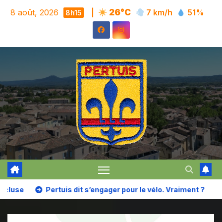
Skip
8 août, 2026
|
26°C
7 km/h
51%
8h15
to
content
rtuis dit s’engager pour le vélo. Vraiment ?
𝗟𝗲𝘀 𝗽𝗿𝗲𝗺𝗶𝗲𝗿