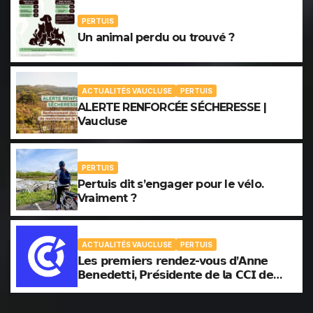
PERTUIS
Un animal perdu ou trouvé ?
ACTUALITÉS VAUCLUSE
PERTUIS
ALERTE RENFORCÉE SÉCHERESSE |
Vaucluse
PERTUIS
Pertuis dit s’engager pour le vélo.
Vraiment ?
ACTUALITÉS VAUCLUSE
PERTUIS
𝗟𝗲𝘀 𝗽𝗿𝗲𝗺𝗶𝗲𝗿𝘀 𝗿𝗲𝗻𝗱𝗲𝘇-𝘃𝗼𝘂𝘀 𝗱’𝗔𝗻𝗻𝗲
𝗕𝗲𝗻𝗲𝗱𝗲𝘁𝘁𝗶, 𝗣𝗿𝗲́𝘀𝗶𝗱𝗲𝗻𝘁𝗲 𝗱𝗲 𝗹𝗮 𝗖𝗖𝗜 𝗱𝗲
𝗩𝗮𝘂𝗰𝗹𝘂𝘀𝗲.