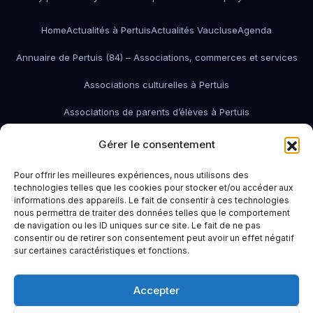
Home
Actualités à Pertuis
Actualités Vaucluse
Agenda
Annuaire de Pertuis (84) – Associations, commerces et services
Associations culturelles à Pertuis
Associations de parents d’élèves à Pertuis
Associations de quartier à Pertuis
Gérer le consentement
Associations économiques / pro / environnementales de Pertuis
Pour offrir les meilleures expériences, nous utilisons des
technologies telles que les cookies pour stocker et/ou accéder aux
associations économiques Pertuis
informations des appareils. Le fait de consentir à ces technologies
nous permettra de traiter des données telles que le comportement
Associations humanitaires et sociales
Associations patriotiques
de navigation ou les ID uniques sur ce site. Le fait de ne pas
consentir ou de retirer son consentement peut avoir un effet négatif
Associations petite enfance
Associations sportives de Pertuis
sur certaines caractéristiques et fonctions.
Bars à Pertuis: où sortir et boire un verre
Contact
Emploi
Accepter
Idées sorties à Pertuis
Infos pratiques
La Région (PACA / Sud)