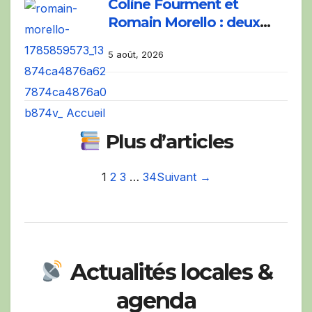
Coline Fourment et
Romain Morello : deux
figures montantes du jazz
5 août, 2026
au Big Band festival de
Pertuis.
Plus d’articles
1
2
3
…
34
Suivant →
Actualités locales &
agenda