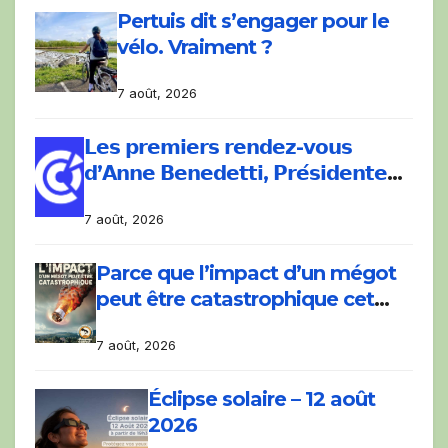
Pertuis dit s’engager pour le
vélo. Vraiment ?
7 août, 2026
𝗟𝗲𝘀 𝗽𝗿𝗲𝗺𝗶𝗲𝗿𝘀 𝗿𝗲𝗻𝗱𝗲𝘇-𝘃𝗼𝘂𝘀
𝗱’𝗔𝗻𝗻𝗲 𝗕𝗲𝗻𝗲𝗱𝗲𝘁𝘁𝗶, 𝗣𝗿𝗲́𝘀𝗶𝗱𝗲𝗻𝘁𝗲
𝗱𝗲 𝗹𝗮 𝗖𝗖𝗜 𝗱𝗲 𝗩𝗮𝘂𝗰𝗹𝘂𝘀𝗲.
7 août, 2026
Parce que l’impact d’un mégot
peut être catastrophique cet
été.
7 août, 2026
Éclipse solaire – 12 août
2026