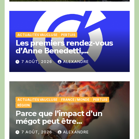
ACTUALITÉS VAUCLUSE
PERTUIS
𝗟𝗲𝘀 𝗽𝗿𝗲𝗺𝗶𝗲𝗿𝘀 𝗿𝗲𝗻𝗱𝗲𝘇-𝘃𝗼𝘂𝘀
𝗱’𝗔𝗻𝗻𝗲 𝗕𝗲𝗻𝗲𝗱𝗲𝘁𝘁𝗶,
𝗣𝗿𝗲́𝘀𝗶𝗱𝗲𝗻𝘁𝗲 𝗱𝗲 𝗹𝗮 𝗖𝗖𝗜 𝗱𝗲
7 AOÛT, 2026
ALEXANDRE
𝗩𝗮𝘂𝗰𝗹𝘂𝘀𝗲.
ACTUALITÉS VAUCLUSE
FRANCE / MONDE
PERTUIS
RÉGION
Parce que l’impact d’un
mégot peut être
catastrophique cet été.
7 AOÛT, 2026
ALEXANDRE