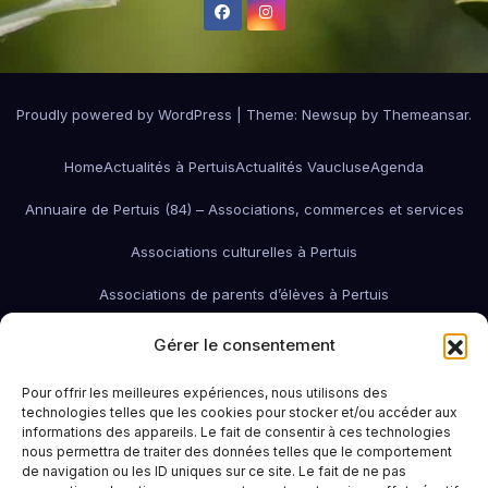
Proudly powered by WordPress
|
Theme:
Newsup
by
Themeansar
.
Home
Actualités à Pertuis
Actualités Vaucluse
Agenda
Annuaire de Pertuis (84) – Associations, commerces et services
Associations culturelles à Pertuis
Associations de parents d’élèves à Pertuis
Associations de quartier à Pertuis
Gérer le consentement
Associations économiques / pro / environnementales de Pertuis
Pour offrir les meilleures expériences, nous utilisons des
technologies telles que les cookies pour stocker et/ou accéder aux
associations économiques Pertuis
informations des appareils. Le fait de consentir à ces technologies
nous permettra de traiter des données telles que le comportement
Associations humanitaires et sociales
Associations patriotiques
de navigation ou les ID uniques sur ce site. Le fait de ne pas