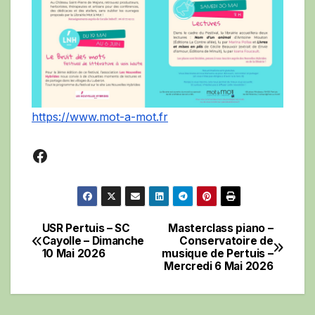
https://www.mot-a-mot.fr
Facebook
USR Pertuis – SC
Masterclass piano –
Navigation
Cayolle – Dimanche
Conservatoire de
10 Mai 2026
musique de Pertuis –
de
Mercredi 6 Mai 2026
l’article