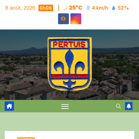
Skip
8 août, 2026
|
25°C
4 km/h
52%
0h06
to
content