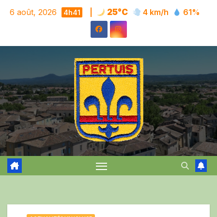
Skip
6 août, 2026
|
25°C
4 km/h
61%
4h41
to
content