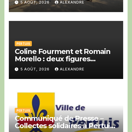
5 AOÛT, 2026
ALEXANDRE
PERTUIS
Coline Fourment et Romain
Morello : deux figures
montantes du jazz au Big
5 AOÛT, 2026
ALEXANDRE
Band festival de Pertuis.
PERTUIS
Communiqué de Presse –
Collectes solidaires à Pertuis :