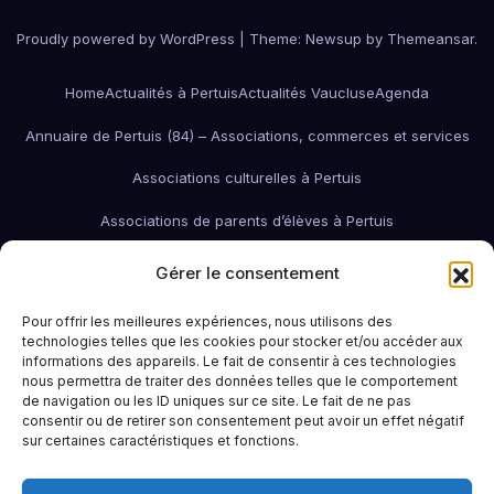
Proudly powered by WordPress
|
Theme:
Newsup
by
Themeansar
.
Home
Actualités à Pertuis
Actualités Vaucluse
Agenda
Annuaire de Pertuis (84) – Associations, commerces et services
Associations culturelles à Pertuis
Associations de parents d’élèves à Pertuis
Associations de quartier à Pertuis
Gérer le consentement
Associations économiques / pro / environnementales de Pertuis
Pour offrir les meilleures expériences, nous utilisons des
technologies telles que les cookies pour stocker et/ou accéder aux
associations économiques Pertuis
informations des appareils. Le fait de consentir à ces technologies
nous permettra de traiter des données telles que le comportement
Associations humanitaires et sociales
Associations patriotiques
de navigation ou les ID uniques sur ce site. Le fait de ne pas
consentir ou de retirer son consentement peut avoir un effet négatif
Associations petite enfance
Associations sportives de Pertuis
sur certaines caractéristiques et fonctions.
Bars à Pertuis: où sortir et boire un verre
Contact
Emploi