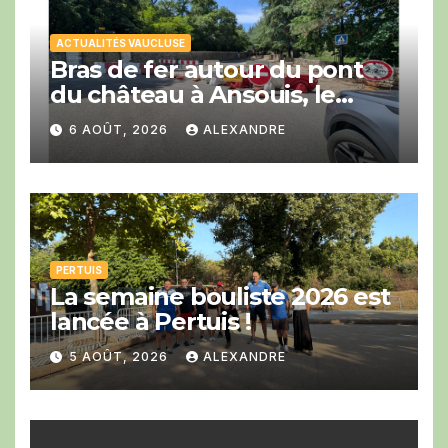
ACTUALITÉS VAUCLUSE
Bras de fer autour du pont
du château à Ansouis, le
Département prend l’affaire
6 AOÛT, 2026
ALEXANDRE
en main
PERTUIS
La semaine bouliste 2026 est
lancée à Pertuis !
5 AOÛT, 2026
ALEXANDRE