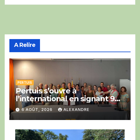
A Relire
PERTUIS
Pertuis s’ouvre à
l’international en signant 9
engagements en faveur du
6 AOÛT, 2026
ALEXANDRE
développement du vélo avec
la COP Bike Ride.