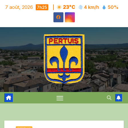
Skip
7 août, 2026
|
23°C
4 km/h
50%
7h25
to
content