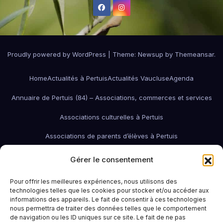
Proudly powered by WordPress
|
Theme:
Newsup
by
Themeansar
.
Home
Actualités à Pertuis
Actualités Vaucluse
Agenda
Annuaire de Pertuis (84) – Associations, commerces et services
Associations culturelles à Pertuis
Associations de parents d’élèves à Pertuis
Associations de quartier à Pertuis
Gérer le consentement
Associations économiques / pro / environnementales de Pertuis
Pour offrir les meilleures expériences, nous utilisons des
technologies telles que les cookies pour stocker et/ou accéder aux
associations économiques Pertuis
informations des appareils. Le fait de consentir à ces technologies
nous permettra de traiter des données telles que le comportement
Associations humanitaires et sociales
Associations patriotiques
de navigation ou les ID uniques sur ce site. Le fait de ne pas