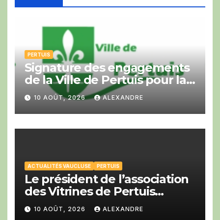
PERTUIS
Signature des engagements
de la Ville de Pertuis pour la
Cop Bike Ride
10 AOÛT, 2026
ALEXANDRE
ACTUALITÉS VAUCLUSE
PERTUIS
Le président de l’association
des Vitrines de Pertuis
Franck Girard a été élu à la
10 AOÛT, 2026
ALEXANDRE
CCI du Vaucluse.