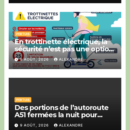
PERTUIS
En trottinette électrique, la
sécurité n’est pas une option
!
9 AOÛT, 2026
ALEXANDRE
PERTUIS
Des portions de l’autoroute
A51 fermées la nuit pour
travaux en direction de Gap
9 AOÛT, 2026
ALEXANDRE
et d’Aix-en-Provence