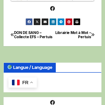
Facebook
DON DE SANG –
Librairie Mot à Mot –
Navigation
Collecte EFS – Pertuis
Pertuis
de
l’article
Langue / Language
FR
Facebook