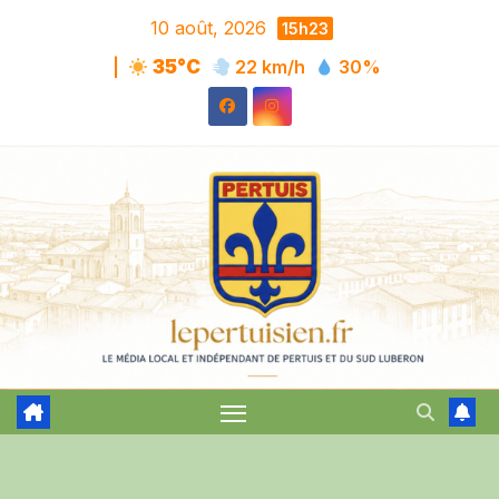
Skip
10 août, 2026
15h23
to
|
35°C
22 km/h
30%
content