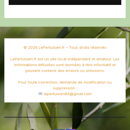
© 2026 LePertuisien.fr – Tous droits réservés
LePertuisien.fr est un site local indépendant et amateur. Les
informations diffusées sont données à titre informatif et
peuvent contenir des erreurs ou omissions.
Pour toute correction, demande de modification ou
suppression :
lepertuisien84@gmail.com