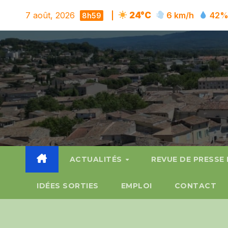
Skip
7 août, 2026
|
24°C
6 km/h
42
8h59
to
content
ACTUALITÉS
REVUE DE PRESSE
IDÉES SORTIES
EMPLOI
CONTACT