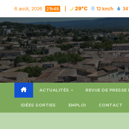
Skip
6 août, 2026
|
29°C
12 km/h
34
21h48
to
content
ACTUALITÉS
REVUE DE PRESSE
IDÉES SORTIES
EMPLOI
CONTACT