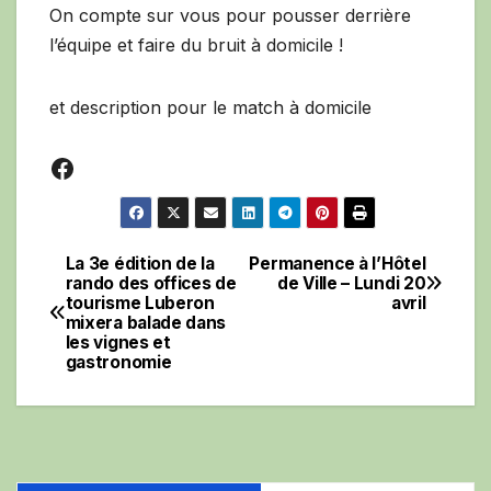
On compte sur vous pour pousser derrière
l’équipe et faire du bruit à domicile !
et description pour le match à domicile
Facebook
La 3e édition de la
Permanence à l’Hôtel
Navigation
rando des offices de
de Ville – Lundi 20
tourisme Luberon
avril
de
mixera balade dans
les vignes et
l’article
gastronomie