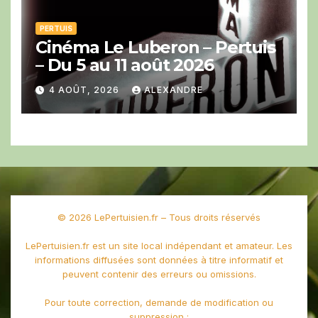
PERTUIS
Cinéma Le Luberon – Pertuis
– Du 5 au 11 août 2026
4 AOÛT, 2026
ALEXANDRE
© 2026 LePertuisien.fr – Tous droits réservés
LePertuisien.fr est un site local indépendant et amateur. Les
informations diffusées sont données à titre informatif et
peuvent contenir des erreurs ou omissions.
Pour toute correction, demande de modification ou
suppression :