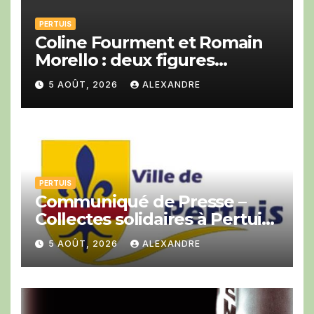
PERTUIS
Coline Fourment et Romain
Morello : deux figures
montantes du jazz au Big
5 AOÛT, 2026
ALEXANDRE
Band festival de Pertuis.
PERTUIS
Communiqué de Presse –
Collectes solidaires à Pertuis :
la ville mobilisée en des
5 AOÛT, 2026
ALEXANDRE
temps records pour soutenir
les pompiers engagés sur les
incendies