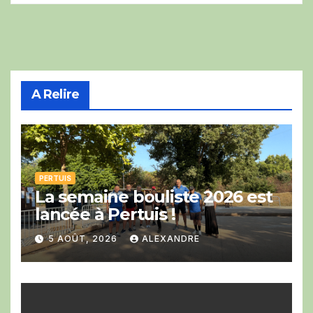
A Relire
PERTUIS
La semaine bouliste 2026 est
lancée à Pertuis !
5 AOÛT, 2026
ALEXANDRE