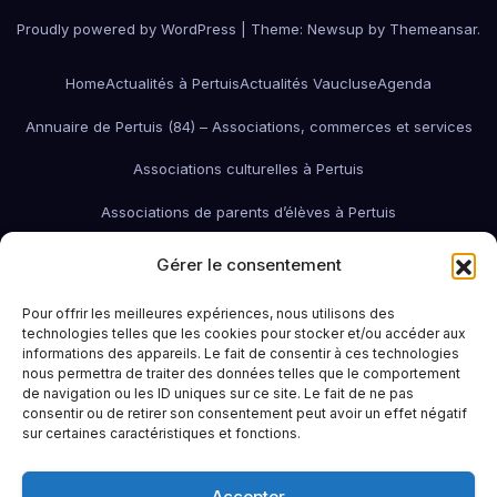
Proudly powered by WordPress
|
Theme:
Newsup
by
Themeansar
.
Home
Actualités à Pertuis
Actualités Vaucluse
Agenda
Annuaire de Pertuis (84) – Associations, commerces et services
Associations culturelles à Pertuis
Associations de parents d’élèves à Pertuis
Associations de quartier à Pertuis
Gérer le consentement
Associations économiques / pro / environnementales de Pertuis
Pour offrir les meilleures expériences, nous utilisons des
technologies telles que les cookies pour stocker et/ou accéder aux
associations économiques Pertuis
informations des appareils. Le fait de consentir à ces technologies
nous permettra de traiter des données telles que le comportement
Associations humanitaires et sociales
Associations patriotiques
de navigation ou les ID uniques sur ce site. Le fait de ne pas
consentir ou de retirer son consentement peut avoir un effet négatif
Associations petite enfance
Associations sportives de Pertuis
sur certaines caractéristiques et fonctions.
Bars à Pertuis: où sortir et boire un verre
Contact
Emploi
Accepter