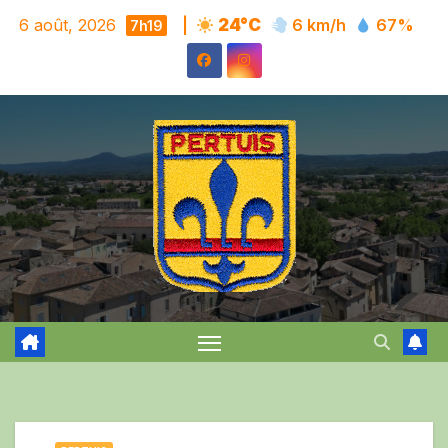
Skip
6 août, 2026
|
24°C
6 km/h
67%
7h19
to
content