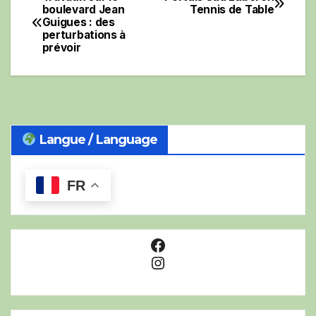
Navigation
boulevard Jean
Tennis de Table
Guigues : des
de
perturbations à
prévoir
l’article
Langue / Language
FR
Facebook
Instagram