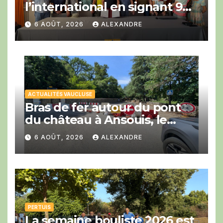
l’international en signant 9
engagements en faveur du
6 AOÛT, 2026
ALEXANDRE
développement du vélo avec
la COP Bike Ride.
ACTUALITÉS VAUCLUSE
Bras de fer autour du pont
du château à Ansouis, le
Département prend l’affaire
6 AOÛT, 2026
ALEXANDRE
en main
PERTUIS
La semaine bouliste 2026 est