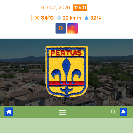
Skip
6 août, 2026
12h01
to
|
34°C
22 km/h
32%
content