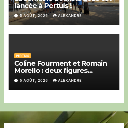
lancée à Pertuis !
5 AOÛT, 2026
ALEXANDRE
PERTUIS
Coline Fourment et Romain
Morello : deux figures
montantes du jazz au Big
5 AOÛT, 2026
ALEXANDRE
Band festival de Pertuis.