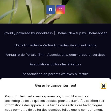
Proudly powered by WordPress
|
Theme:
Newsup
by
Themeansar
.
Home
Actualités à Pertuis
Actualités Vaucluse
Agenda
Annuaire de Pertuis (84) – Associations, commerces et services
Associations culturelles à Pertuis
Associations de parents d’élèves à Pertuis
Associations de quartier à Pertuis
Gérer le consentement
Associations économiques / pro / environnementales de Pertuis
Pour offrir les meilleures expériences, nous utilisons des
technologies telles que les cookies pour stocker et/ou accéder aux
associations économiques Pertuis
informations des appareils. Le fait de consentir à ces technologies
nous permettra de traiter des données telles que le comportement