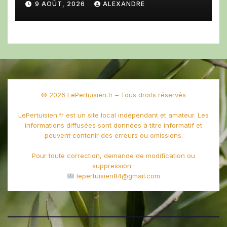
9 AOÛT, 2026
ALEXANDRE
et d’Aix-en-Provence
© 2026 LePertuisien.fr – Tous droits réservés
LePertuisien.fr est un site local indépendant et amateur. Les
informations diffusées sont données à titre informatif et
peuvent contenir des erreurs ou omissions.
Pour toute correction, demande de modification ou
suppression :
lepertuisien84@gmail.com