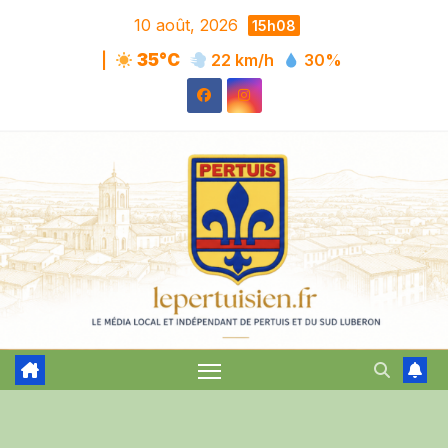
Skip
10 août, 2026
15h08
to
|
35°C
22 km/h
30%
content