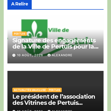
A Relire
PERTUIS
Signature des engagements
de la Ville de Pertuis pour la
Cop Bike Ride
10 AOÛT, 2026
ALEXANDRE
ACTUALITÉS VAUCLUSE
PERTUIS
Le président de l’association
des Vitrines de Pertuis
Franck Girard a été élu à la