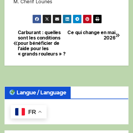
M. Chérif Lounès
Carburant : quelles
Ce qui change en mai
Navigation
sont les conditions
2026
pour bénéficier de
de
l’aide pour les
« grands rouleurs » ?
l’article
Langue / Language
FR