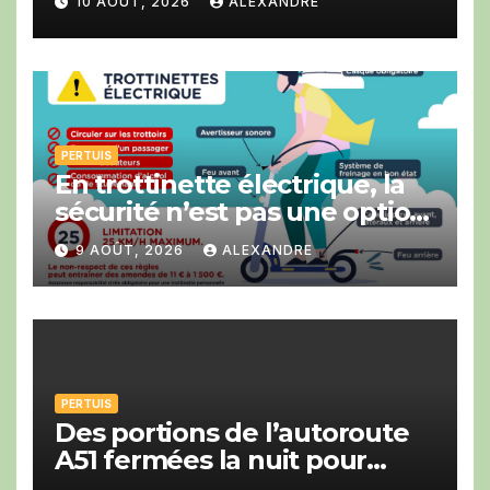
10 AOÛT, 2026
ALEXANDRE
CCI du Vaucluse.
PERTUIS
En trottinette électrique, la
sécurité n’est pas une option
!
9 AOÛT, 2026
ALEXANDRE
PERTUIS
Des portions de l’autoroute
A51 fermées la nuit pour
travaux en direction de Gap