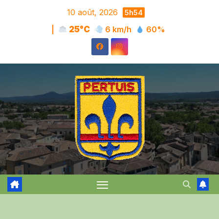
Skip
10 août, 2026
5h54
to
|
25°C
6 km/h
60%
content