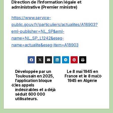
Direction de l’information légale et
administrative (Premier ministre)
https://www.service-
public.gouv.fr/particuliers/actualites/A18903?
eml-publisher=NL_SP&eml-
name=NL_SP_L1242&eseg-
name=actualite&eseg-item=A18903
Développée par un
Le 8 mai 1945 en
Navigation
Toulousain en 2025,
France et le 8 mai
l’application bloque
1945 en Algérie
de
les appels
indésirables et a déjà
l’article
séduit 600 000
utilisateurs.