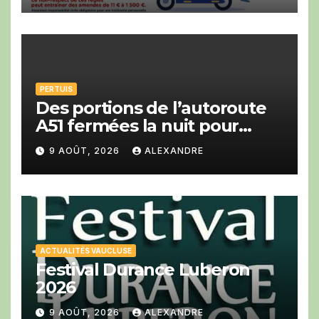
PERTUIS
Des portions de l’autoroute
A51 fermées la nuit pour
travaux en direction de Gap
9 AOÛT, 2026
ALEXANDRE
et d’Aix-en-Provence
ACTUALITÉS VAUCLUSE
Festival Durance Luberon
2026
9 AOÛT, 2026
ALEXANDRE