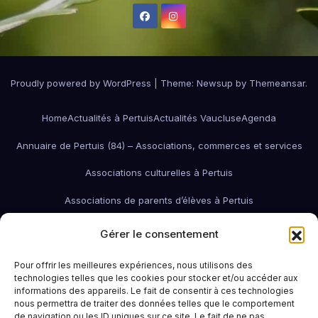
Proudly powered by WordPress
|
Theme:
Newsup
by
Themeansar
.
Home
Actualités à Pertuis
Actualités Vaucluse
Agenda
Annuaire de Pertuis (84) – Associations, commerces et services
Associations culturelles à Pertuis
Associations de parents d’élèves à Pertuis
Associations de quartier à Pertuis
Gérer le consentement
Associations économiques / pro / environnementales de Pertuis
Pour offrir les meilleures expériences, nous utilisons des
technologies telles que les cookies pour stocker et/ou accéder aux
associations économiques Pertuis
informations des appareils. Le fait de consentir à ces technologies
nous permettra de traiter des données telles que le comportement
Associations humanitaires et sociales
Associations patriotiques
de navigation ou les ID uniques sur ce site. Le fait de ne pas