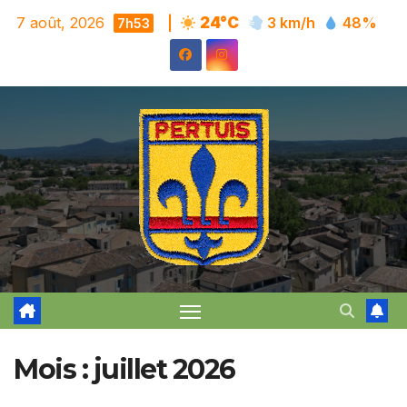
Skip
7 août, 2026
|
24°C
3 km/h
48%
7h53
to
content
Mois :
juillet 2026