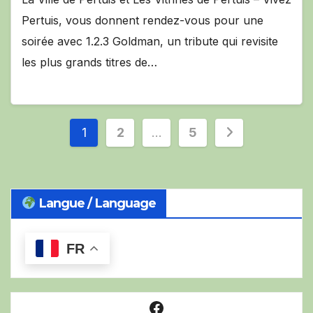
Pertuis, vous donnent rendez-vous pour une
soirée avec 1.2.3 Goldman, un tribute qui revisite
les plus grands titres de…
Pagination
1
2
…
5
des
publications
Langue / Language
FR
Facebook