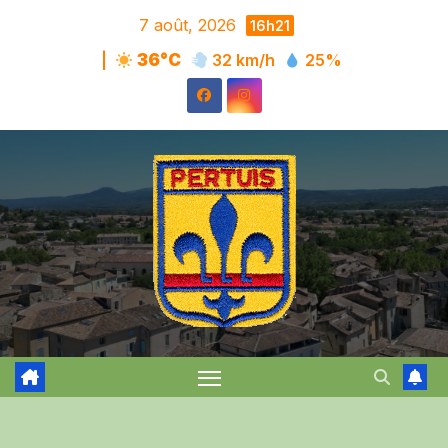
Skip
7 août, 2026
16h21
to
|
36°C
32 km/h
25%
content