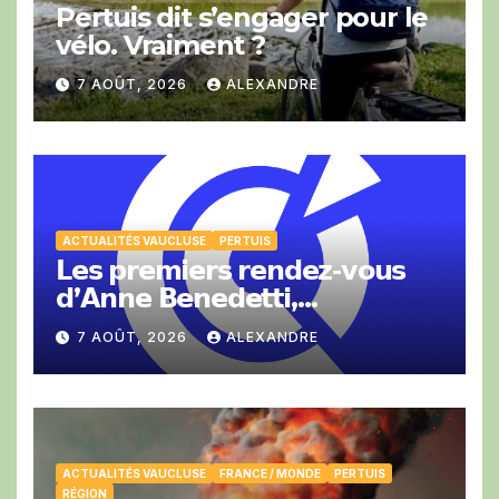
Pertuis dit s’engager pour le
vélo. Vraiment ?
7 AOÛT, 2026
ALEXANDRE
ACTUALITÉS VAUCLUSE
PERTUIS
𝗟𝗲𝘀 𝗽𝗿𝗲𝗺𝗶𝗲𝗿𝘀 𝗿𝗲𝗻𝗱𝗲𝘇-𝘃𝗼𝘂𝘀
𝗱’𝗔𝗻𝗻𝗲 𝗕𝗲𝗻𝗲𝗱𝗲𝘁𝘁𝗶,
𝗣𝗿𝗲́𝘀𝗶𝗱𝗲𝗻𝘁𝗲 𝗱𝗲 𝗹𝗮 𝗖𝗖𝗜 𝗱𝗲
7 AOÛT, 2026
ALEXANDRE
𝗩𝗮𝘂𝗰𝗹𝘂𝘀𝗲.
ACTUALITÉS VAUCLUSE
FRANCE / MONDE
PERTUIS
RÉGION