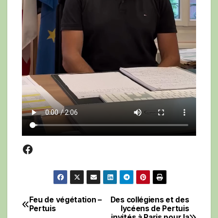
Facebook
Feu de végétation –
Des collégiens et des
Navigation
Pertuis
lycéens de Pertuis
invités à Paris pour la