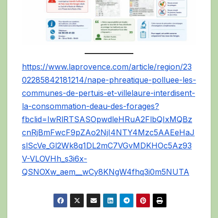
https://www.laprovence.com/article/region/23
02285842181214/nape-phreatique-polluee-les-
communes-de-pertuis-et-villelaure-interdisent-
la-consommation-deau-des-forages?
fbclid=IwRlRTSASOpwdleHRuA2FlbQIxMQBz
cnRjBmFwcF9pZAo2NjI4NTY4Mzc5AAEeHaJ
slScVe_Gl2Wk8q1DL2mC7VGvMDKHOc5Az93
V-VLOVHh_s3i6x-
QSNOXw_aem__wCy8KNgW4fhq3i0m5NUTA