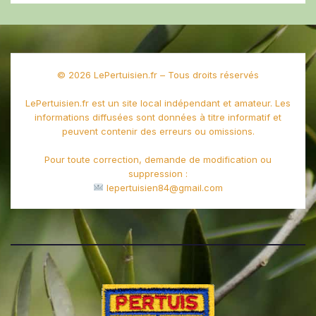
© 2026 LePertuisien.fr – Tous droits réservés
LePertuisien.fr est un site local indépendant et amateur. Les
informations diffusées sont données à titre informatif et
peuvent contenir des erreurs ou omissions.
Pour toute correction, demande de modification ou
suppression :
lepertuisien84@gmail.com