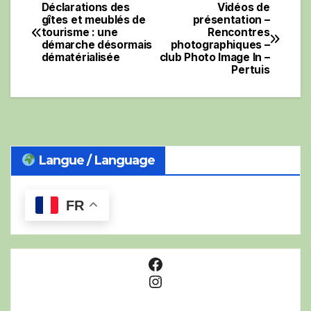
Déclarations des
Vidéos de
Navigation
gîtes et meublés de
présentation –
tourisme : une
Rencontres
de
démarche désormais
photographiques –
dématérialisée
club Photo Image In –
l’article
Pertuis
Langue / Language
FR
Facebook
Instagram