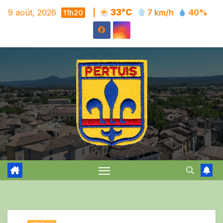
Skip
9 août, 2026
|
33°C
7 km/h
40%
11h20
to
content