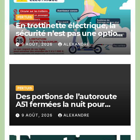
PERTUIS
En trottinette électrique, la
sécurité n’est pas une option
!
9 AOÛT, 2026
ALEXANDRE
PERTUIS
Des portions de l’autoroute
A51 fermées la nuit pour
travaux en direction de Gap
9 AOÛT, 2026
ALEXANDRE
et d’Aix-en-Provence