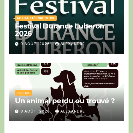
ACTUALITÉS VAUCLUSE
Festival Durance Luberon
2026
9 AOÛT, 2026
ALEXANDRE
PERTUIS
Un animal perdu ou trouvé ?
8 AOÛT, 2026
ALEXANDRE