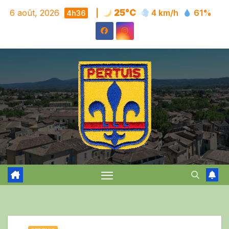
Skip
6 août, 2026
|
25°C
4 km/h
61%
4h36
to
content