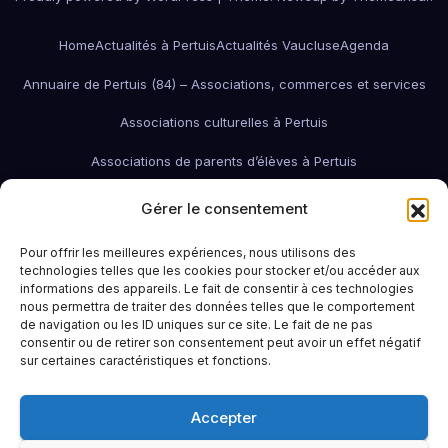
Home
Actualités à Pertuis
Actualités Vaucluse
Agenda
Annuaire de Pertuis (84) – Associations, commerces et services
Associations culturelles à Pertuis
Associations de parents d’élèves à Pertuis
Associations de quartier à Pertuis
Gérer le consentement
Associations économiques / pro / environnementales de Pertuis
Pour offrir les meilleures expériences, nous utilisons des
technologies telles que les cookies pour stocker et/ou accéder aux
associations économiques Pertuis
informations des appareils. Le fait de consentir à ces technologies
nous permettra de traiter des données telles que le comportement
Associations humanitaires et sociales
Associations patriotiques
de navigation ou les ID uniques sur ce site. Le fait de ne pas
consentir ou de retirer son consentement peut avoir un effet négatif
Associations petite enfance
Associations sportives de Pertuis
sur certaines caractéristiques et fonctions.
Bars à Pertuis: où sortir et boire un verre
Contact
Emploi
Accepter
Idées sorties à Pertuis
Infos pratiques
La Région (PACA / Sud)