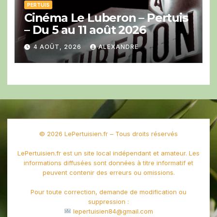
PERTUIS
Cinéma Le Luberon – Pertuis
– Du 5 au 11 août 2026
4 AOÛT, 2026
ALEXANDRE
© 2026 LePertuisien.fr – Tous droits réservés
LePertuisien.fr est un site local indépendant et amateur. Les
informations diffusées sont données à titre informatif et
peuvent contenir des erreurs ou omissions.
Pour toute correction, demande de modification ou
suppression :
lepertuisien84@gmail.com