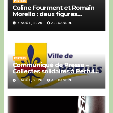
PERTUIS
Coline Fourment et Romain
Morello : deux figures
montantes du jazz au Big
5 AOÛT, 2026
ALEXANDRE
Band festival de Pertuis.
PERTUIS
Communiqué de Presse –
Collectes solidaires à Pertuis :
la ville mobilisée en des
5 AOÛT, 2026
ALEXANDRE
temps records pour soutenir
les pompiers engagés sur les
incendies