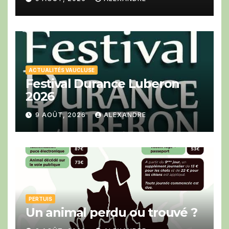
et d’Aix-en-Provence
ACTUALITÉS VAUCLUSE
Festival Durance Luberon
2026
9 AOÛT, 2026
ALEXANDRE
PERTUIS
Un animal perdu ou trouvé ?