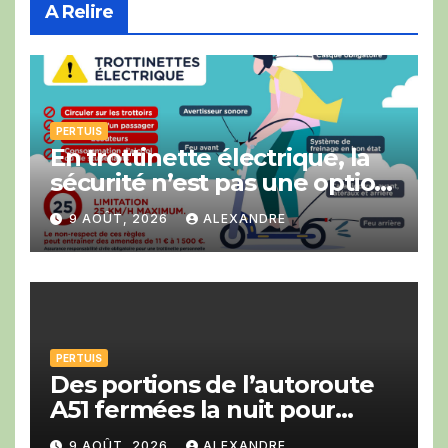
A Relire
PERTUIS
En trottinette électrique, la
sécurité n’est pas une option
!
9 AOÛT, 2026
ALEXANDRE
PERTUIS
Des portions de l’autoroute
A51 fermées la nuit pour
travaux en direction de Gap
9 AOÛT, 2026
ALEXANDRE