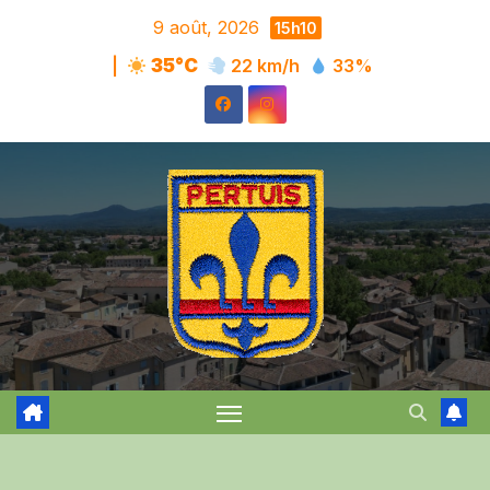
Skip
9 août, 2026
15h10
to
|
35°C
22 km/h
33%
content