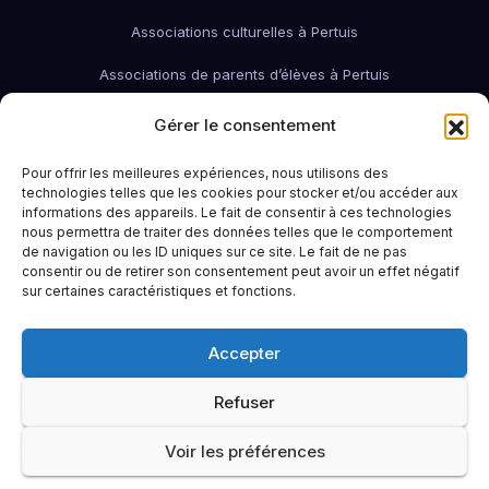
Associations culturelles à Pertuis
Associations de parents d’élèves à Pertuis
Associations de quartier à Pertuis
Gérer le consentement
Associations économiques / pro / environnementales de Pertuis
Pour offrir les meilleures expériences, nous utilisons des
technologies telles que les cookies pour stocker et/ou accéder aux
associations économiques Pertuis
informations des appareils. Le fait de consentir à ces technologies
nous permettra de traiter des données telles que le comportement
Associations humanitaires et sociales
Associations patriotiques
de navigation ou les ID uniques sur ce site. Le fait de ne pas
consentir ou de retirer son consentement peut avoir un effet négatif
Associations petite enfance
Associations sportives de Pertuis
sur certaines caractéristiques et fonctions.
Bars à Pertuis: où sortir et boire un verre
Contact
Emploi
Accepter
Idées sorties à Pertuis
Infos pratiques
La Région (PACA / Sud)
Refuser
Le Pertuisien continue !
Portail famille Pertuis
Restaurants à Pertuis
Voir les préférences
Revue de Presse Nationale
Sample Page
Santé à Pertuis (84120)