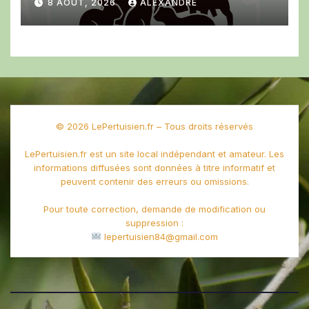
8 AOÛT, 2026
ALEXANDRE
© 2026 LePertuisien.fr – Tous droits réservés
LePertuisien.fr est un site local indépendant et amateur. Les
informations diffusées sont données à titre informatif et
peuvent contenir des erreurs ou omissions.
Pour toute correction, demande de modification ou
suppression :
lepertuisien84@gmail.com