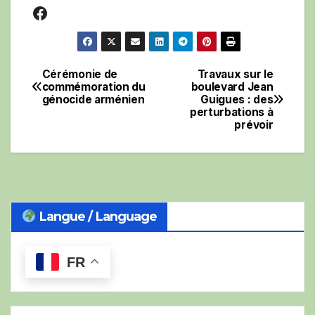
Facebook
Cérémonie de
Travaux sur le
Navigation
commémoration du
boulevard Jean
génocide arménien
Guigues : des
de
perturbations à
prévoir
l’article
Langue / Language
FR