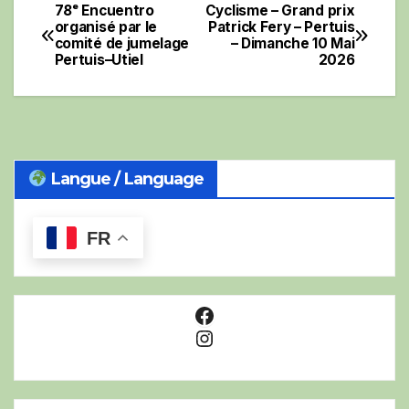
78ᵉ Encuentro
Cyclisme – Grand prix
Navigation
organisé par le
Patrick Fery – Pertuis
comité de jumelage
– Dimanche 10 Mai
de
Pertuis–Utiel
2026
l’article
Langue / Language
FR
Facebook
Instagram