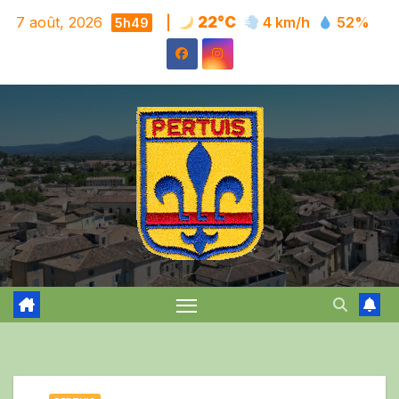
Skip
7 août, 2026
|
22°C
4 km/h
52%
5h49
to
content