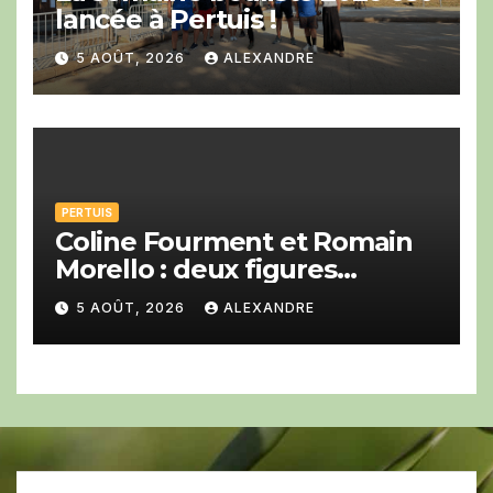
lancée à Pertuis !
5 AOÛT, 2026
ALEXANDRE
PERTUIS
Coline Fourment et Romain
Morello : deux figures
montantes du jazz au Big
5 AOÛT, 2026
ALEXANDRE
Band festival de Pertuis.