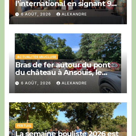
l’international en signant 9
engagements en faveur du
6 AOÛT, 2026
ALEXANDRE
développement du vélo avec
la COP Bike Ride.
ACTUALITÉS VAUCLUSE
Bras de fer autour du pont
du château à Ansouis, le
Département prend l’affaire
6 AOÛT, 2026
ALEXANDRE
en main
PERTUIS
La semaine bouliste 2026 est