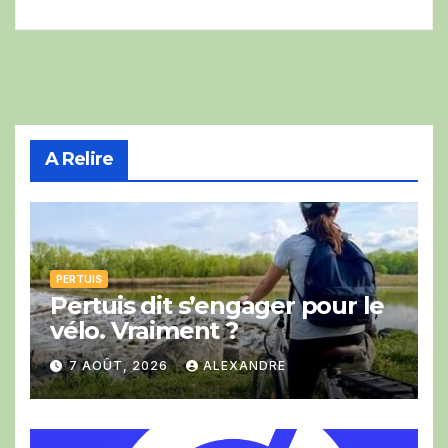
A Relire
PERTUIS
Pertuis dit s’engager pour le
vélo. Vraiment ?
7 AOÛT, 2026
ALEXANDRE