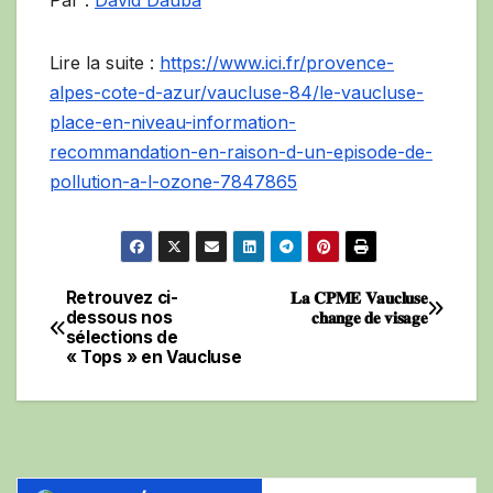
Par :
David Dauba
Lire la suite :
https://www.ici.fr/provence-
alpes-cote-d-azur/vaucluse-84/le-vaucluse-
place-en-niveau-information-
recommandation-en-raison-d-un-episode-de-
pollution-a-l-ozone-7847865
Retrouvez ci-
𝐋𝐚 𝐂𝐏𝐌𝐄 𝐕𝐚𝐮𝐜𝐥𝐮𝐬𝐞
Navigation
dessous nos
𝐜𝐡𝐚𝐧𝐠𝐞 𝐝𝐞 𝐯𝐢𝐬𝐚𝐠𝐞
sélections de
de
« Tops » en Vaucluse
l’article