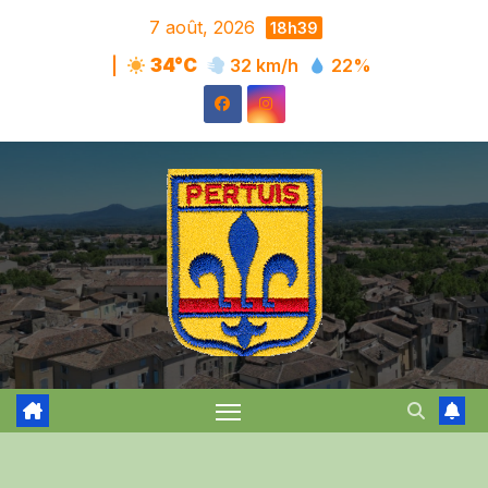
Skip
7 août, 2026
18h39
to
|
34°C
32 km/h
22%
content