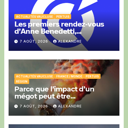
ACTUALITÉS VAUCLUSE
PERTUIS
𝗟𝗲𝘀 𝗽𝗿𝗲𝗺𝗶𝗲𝗿𝘀 𝗿𝗲𝗻𝗱𝗲𝘇-𝘃𝗼𝘂𝘀
𝗱’𝗔𝗻𝗻𝗲 𝗕𝗲𝗻𝗲𝗱𝗲𝘁𝘁𝗶,
𝗣𝗿𝗲́𝘀𝗶𝗱𝗲𝗻𝘁𝗲 𝗱𝗲 𝗹𝗮 𝗖𝗖𝗜 𝗱𝗲
7 AOÛT, 2026
ALEXANDRE
𝗩𝗮𝘂𝗰𝗹𝘂𝘀𝗲.
ACTUALITÉS VAUCLUSE
FRANCE / MONDE
PERTUIS
RÉGION
Parce que l’impact d’un
mégot peut être
catastrophique cet été.
7 AOÛT, 2026
ALEXANDRE