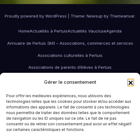
Proudly powered by WordPress
|
Theme:
Newsup
by
Themeansar
.
Home
Actualités à Pertuis
Actualités Vaucluse
Agenda
Annuaire de Pertuis (84) – Associations, commerces et services
Associations culturelles à Pertuis
Associations de parents d’élèves à Pertuis
Associations de quartier à Pertuis
Gérer le consentement
Associations économiques / pro / environnementales de Pertuis
Pour offrir les meilleures expériences, nous utilisons des
technologies telles que les cookies pour stocker et/ou accéder aux
associations économiques Pertuis
informations des appareils. Le fait de consentir à ces technologies
nous permettra de traiter des données telles que le comportement
Associations humanitaires et sociales
Associations patriotiques
de navigation ou les ID uniques sur ce site. Le fait de ne pas
consentir ou de retirer son consentement peut avoir un effet négatif
Associations petite enfance
Associations sportives de Pertuis
sur certaines caractéristiques et fonctions.
Bars à Pertuis: où sortir et boire un verre
Contact
Emploi