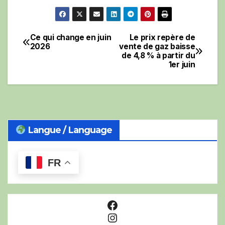
Ce qui change en juin
Le prix repère de
Navigation
2026
vente de gaz baisse
de 4,8 % à partir du
de
1er juin
l’article
Langue / Language
FR
Facebook
Instagram