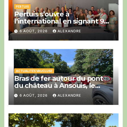
PERTUIS
Pertuis s’ouvre à
l’international en signant 9
engagements en faveur du
6 AOÛT, 2026
ALEXANDRE
développement du vélo avec
la COP Bike Ride.
ACTUALITÉS VAUCLUSE
Bras de fer autour du pont
du château à Ansouis, le
Département prend l’affaire
6 AOÛT, 2026
ALEXANDRE
en main