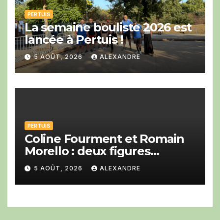
PERTUIS
La semaine bouliste 2026 est
lancée à Pertuis !
5 AOÛT, 2026
ALEXANDRE
PERTUIS
Coline Fourment et Romain
Morello : deux figures
montantes du jazz au Big
5 AOÛT, 2026
ALEXANDRE
Band festival de Pertuis.