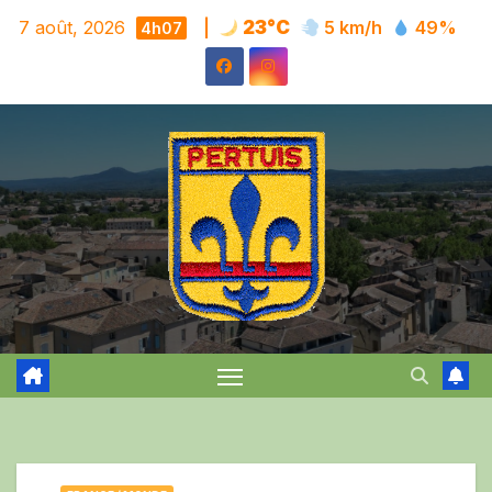
Skip
7 août, 2026
|
23°C
5 km/h
49%
4h07
to
content