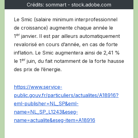
Crédits: sommart - stock.adobe.com
Le Smic (salaire minimum interprofessionnel
de croissance) augmente chaque année le
er
1
janvier. Il est par ailleurs automatiquement
revalorisé en cours d’année, en cas de forte
inflation. Le Smic augmentera ainsi de 2,41 %
er
le 1
juin, du fait notamment de la forte hausse
des prix de l’énergie.
https://www.service-
public.gouv.fr/particuliers/actualites/A18916?
eml-publisher=NL_SP&eml-
name=NL_SP_L1243&eseg-
name=actualite&eseg-item=A18916