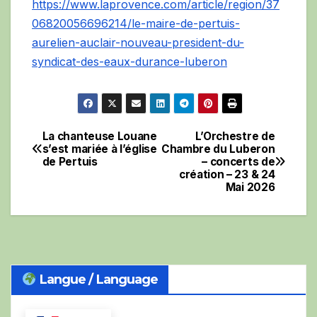
https://www.laprovence.com/article/region/37
06820056696214/le-maire-de-pertuis-
aurelien-auclair-nouveau-president-du-
syndicat-des-eaux-durance-luberon
La chanteuse Louane
L’Orchestre de
Navigation
s’est mariée à l’église
Chambre du Luberon
de Pertuis
– concerts de
de
création – 23 & 24
Mai 2026
l’article
Langue / Language