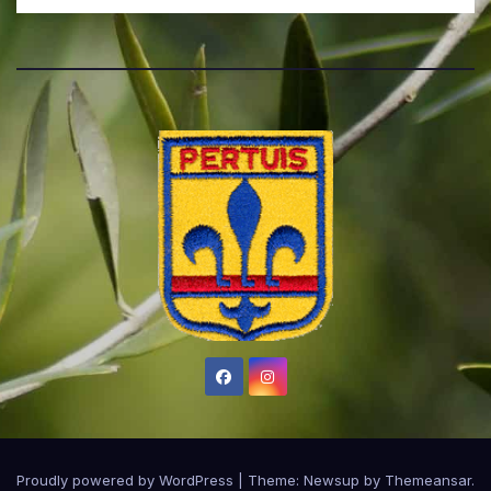
Proudly powered by WordPress
|
Theme:
Newsup
by
Themeansar
.