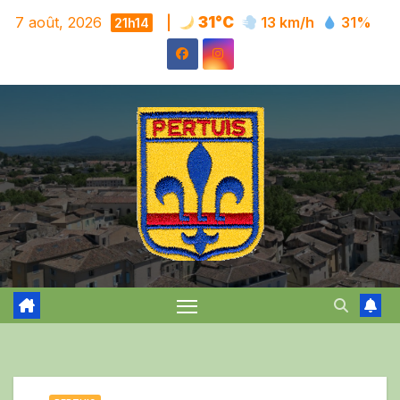
Skip
7 août, 2026
|
31°C
13 km/h
31%
21h14
to
content