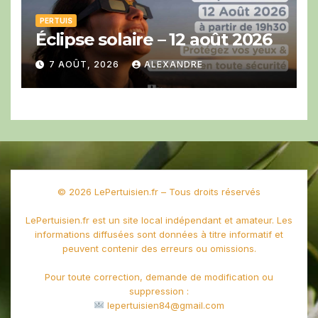
PERTUIS
Éclipse solaire – 12 août 2026
7 AOÛT, 2026
ALEXANDRE
© 2026 LePertuisien.fr – Tous droits réservés
LePertuisien.fr est un site local indépendant et amateur. Les
informations diffusées sont données à titre informatif et
peuvent contenir des erreurs ou omissions.
Pour toute correction, demande de modification ou
suppression :
lepertuisien84@gmail.com