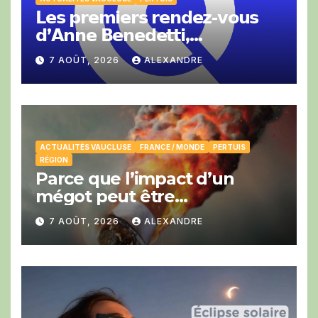
𝗟𝗲𝘀 𝗽𝗿𝗲𝗺𝗶𝗲𝗿𝘀 𝗿𝗲𝗻𝗱𝗲𝘇-𝘃𝗼𝘂𝘀
𝗱’𝗔𝗻𝗻𝗲 𝗕𝗲𝗻𝗲𝗱𝗲𝘁𝘁𝗶,
𝗣𝗿𝗲́𝘀𝗶𝗱𝗲𝗻𝘁𝗲 𝗱𝗲 𝗹𝗮 𝗖𝗖𝗜 𝗱𝗲
7 AOÛT, 2026
ALEXANDRE
𝗩𝗮𝘂𝗰𝗹𝘂𝘀𝗲.
ACTUALITÉS VAUCLUSE
FRANCE / MONDE
PERTUIS
RÉGION
Parce que l’impact d’un
mégot peut être
catastrophique cet été.
7 AOÛT, 2026
ALEXANDRE