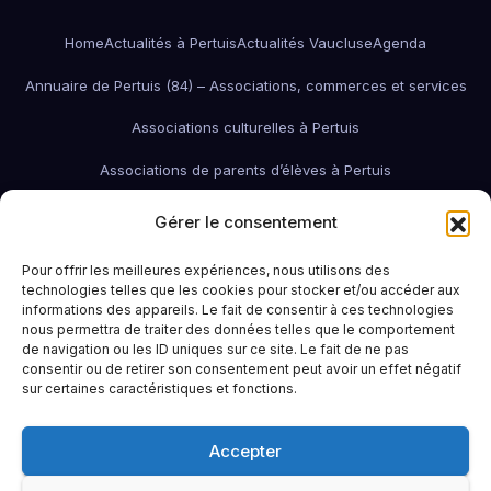
Home
Actualités à Pertuis
Actualités Vaucluse
Agenda
Annuaire de Pertuis (84) – Associations, commerces et services
Associations culturelles à Pertuis
Associations de parents d’élèves à Pertuis
Associations de quartier à Pertuis
Gérer le consentement
Associations économiques / pro / environnementales de Pertuis
Pour offrir les meilleures expériences, nous utilisons des
technologies telles que les cookies pour stocker et/ou accéder aux
associations économiques Pertuis
informations des appareils. Le fait de consentir à ces technologies
nous permettra de traiter des données telles que le comportement
Associations humanitaires et sociales
Associations patriotiques
de navigation ou les ID uniques sur ce site. Le fait de ne pas
consentir ou de retirer son consentement peut avoir un effet négatif
Associations petite enfance
Associations sportives de Pertuis
sur certaines caractéristiques et fonctions.
Bars à Pertuis: où sortir et boire un verre
Contact
Emploi
Accepter
Idées sorties à Pertuis
Infos pratiques
La Région (PACA / Sud)