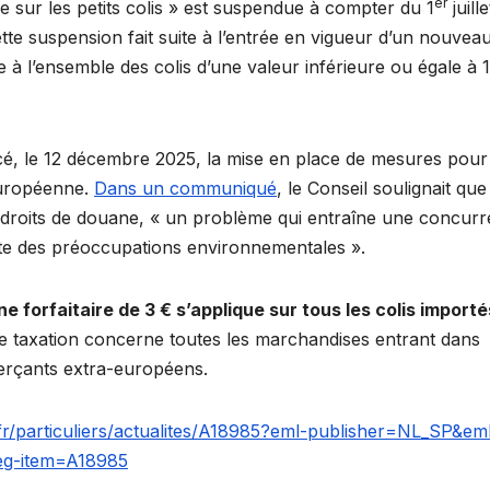
er
xe sur les petits colis » est suspendue à compter du 1
juille
te suspension fait suite à l’entrée en vigueur d’un nouvea
e à l’ensemble des colis d’une valeur inférieure ou égale à 
é, le 12 décembre 2025, la mise en place de mesures pour 
 européenne.
Dans un communiqué
, le Conseil soulignait que
s droits de douane, « un problème qui entraîne une concur
ite des préoccupations environnementales ».
e forfaitaire de 3 € s’applique sur tous les colis importé
te taxation concerne toutes les marchandises entrant dans
rçants extra-européens.
.fr/particuliers/actualites/A18985?eml-publisher=NL_SP&em
eg-item=A18985