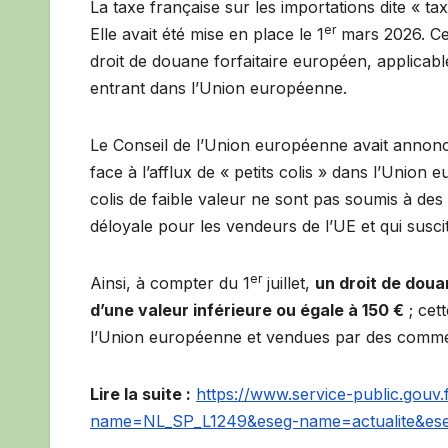
La taxe française sur les importations dite « ta
er
Elle avait été mise en place le 1
mars 2026. Cet
droit de douane forfaitaire européen, applicabl
entrant dans l’Union européenne.
Le Conseil de l’Union européenne avait annonc
face à l’afflux de « petits colis » dans l’Union
colis de faible valeur ne sont pas soumis à de
déloyale pour les vendeurs de l’UE et qui susc
er
Ainsi, à compter du 1
juillet,
un droit de douan
d’une valeur inférieure ou égale à 150 €
; cet
l’Union européenne et vendues par des comme
Lire la suite :
https://www.service-public.gouv
name=NL_SP_L1249&eseg-name=actualite&es