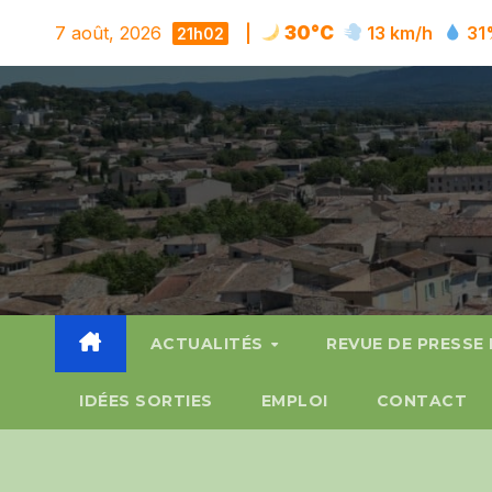
Skip
7 août, 2026
|
30°C
13 km/h
31
21h02
to
content
ACTUALITÉS
REVUE DE PRESSE
IDÉES SORTIES
EMPLOI
CONTACT