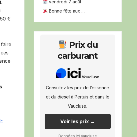
vendredi 7 août
t.
u
Bonne fête aux …
150 €
Prix du
faire
 ces
carburant
rence
s
Consultez les prix de l’essence
et du diesel à Pertuis et dans le
Vaucluse.
l-
Voir les prix →
Données Ici Vaucluse