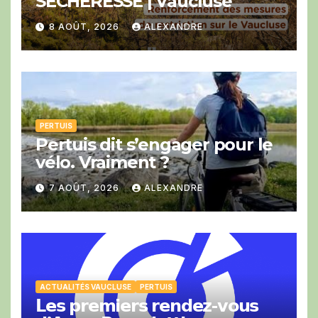
SÉCHERESSE | Vaucluse
8 AOÛT, 2026
ALEXANDRE
PERTUIS
Pertuis dit s’engager pour le
vélo. Vraiment ?
7 AOÛT, 2026
ALEXANDRE
ACTUALITÉS VAUCLUSE
PERTUIS
𝗟𝗲𝘀 𝗽𝗿𝗲𝗺𝗶𝗲𝗿𝘀 𝗿𝗲𝗻𝗱𝗲𝘇-𝘃𝗼𝘂𝘀