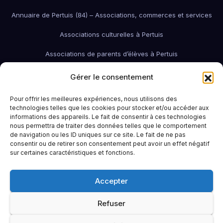
Annuaire de Pertuis (84) – Associations, commerces et services
Associations culturelles à Pertuis
Associations de parents d’élèves à Pertuis
Associations de quartier à Pertuis
Gérer le consentement
Associations économiques / pro / environnementales de Pertuis
Pour offrir les meilleures expériences, nous utilisons des
technologies telles que les cookies pour stocker et/ou accéder aux
associations économiques Pertuis
informations des appareils. Le fait de consentir à ces technologies
nous permettra de traiter des données telles que le comportement
Associations humanitaires et sociales
Associations patriotiques
de navigation ou les ID uniques sur ce site. Le fait de ne pas
consentir ou de retirer son consentement peut avoir un effet négatif
Associations petite enfance
Associations sportives de Pertuis
sur certaines caractéristiques et fonctions.
Bars à Pertuis: où sortir et boire un verre
Contact
Emploi
Accepter
Idées sorties à Pertuis
Infos pratiques
La Région (PACA / Sud)
Refuser
Le Pertuisien continue !
Portail famille Pertuis
Restaurants à Pertuis