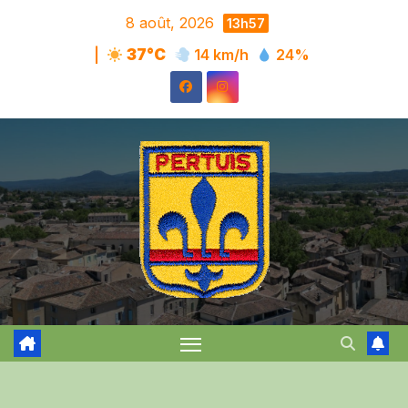
Skip
8 août, 2026
13h57
to
|
37°C
14 km/h
24%
content