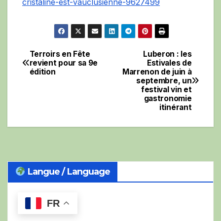
cristaline-est-vauclusienne-9627499
Terroirs en Fête
Luberon : les
Navigation
revient pour sa 9e
Estivales de
édition
Marrenon de juin à
de
septembre, un
festival vin et
l’article
gastronomie
itinérant
Langue / Language
FR