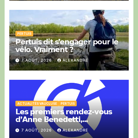
PERTUIS
Pertuis dit s’engager pour le
vélo. Vraiment ?
7 AOÛT, 2026
ALEXANDRE
ACTUALITÉS VAUCLUSE
PERTUIS
𝗟𝗲𝘀 𝗽𝗿𝗲𝗺𝗶𝗲𝗿𝘀 𝗿𝗲𝗻𝗱𝗲𝘇-𝘃𝗼𝘂𝘀
𝗱’𝗔𝗻𝗻𝗲 𝗕𝗲𝗻𝗲𝗱𝗲𝘁𝘁𝗶,
𝗣𝗿𝗲́𝘀𝗶𝗱𝗲𝗻𝘁𝗲 𝗱𝗲 𝗹𝗮 𝗖𝗖𝗜 𝗱𝗲
7 AOÛT, 2026
ALEXANDRE
𝗩𝗮𝘂𝗰𝗹𝘂𝘀𝗲.