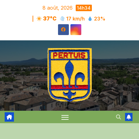
Skip
8 août, 2026
14h34
to
|
37°C
17 km/h
23%
content