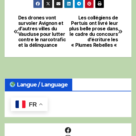
Des drones vont
Les collégiens de
Navigation
survoler Avignon et
Pertuis ont livré leur
d’autres villes du
plus belle prose dans
de
Vaucluse pour lutter
le cadre du concours
contre le narcotrafic
d’écriture les
l’article
et la délinquance
« Plumes Rebelles «
Langue / Language
FR
Facebook