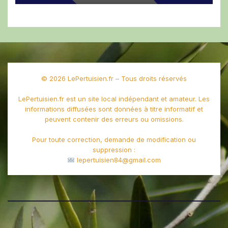
© 2026 LePertuisien.fr – Tous droits réservés
LePertuisien.fr est un site local indépendant et amateur. Les
informations diffusées sont données à titre informatif et
peuvent contenir des erreurs ou omissions.
Pour toute correction, demande de modification ou
suppression :
lepertuisien84@gmail.com