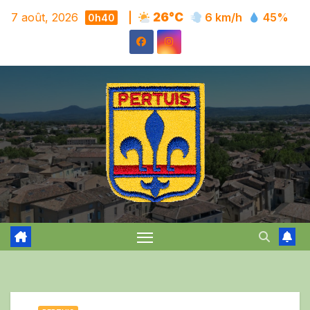
Skip
7 août, 2026
|
26°C
6 km/h
45%
0h40
to
content