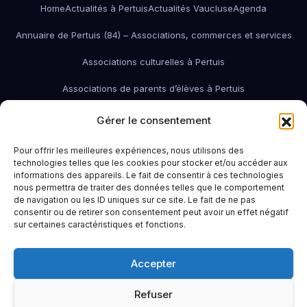
Home
Actualités à Pertuis
Actualités Vaucluse
Agenda
Annuaire de Pertuis (84) – Associations, commerces et services
Associations culturelles à Pertuis
Associations de parents d’élèves à Pertuis
Associations de quartier à Pertuis
Gérer le consentement
Associations économiques / pro / environnementales de Pertuis
Pour offrir les meilleures expériences, nous utilisons des
technologies telles que les cookies pour stocker et/ou accéder aux
associations économiques Pertuis
informations des appareils. Le fait de consentir à ces technologies
nous permettra de traiter des données telles que le comportement
Associations humanitaires et sociales
Associations patriotiques
de navigation ou les ID uniques sur ce site. Le fait de ne pas
consentir ou de retirer son consentement peut avoir un effet négatif
Associations petite enfance
Associations sportives de Pertuis
sur certaines caractéristiques et fonctions.
Bars à Pertuis: où sortir et boire un verre
Contact
Emploi
Accepter
Idées sorties à Pertuis
Infos pratiques
La Région (PACA / Sud)
Refuser
Le Pertuisien continue !
Portail famille Pertuis
Restaurants à Pertuis