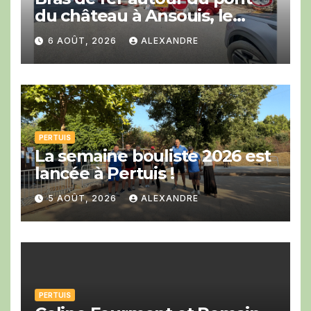
du château à Ansouis, le
Département prend l’affaire
6 AOÛT, 2026
ALEXANDRE
en main
PERTUIS
La semaine bouliste 2026 est
lancée à Pertuis !
5 AOÛT, 2026
ALEXANDRE
PERTUIS