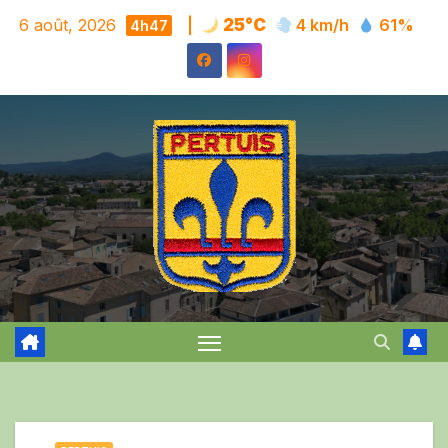
Skip
6 août, 2026
|
25°C
4 km/h
61%
4h47
to
content