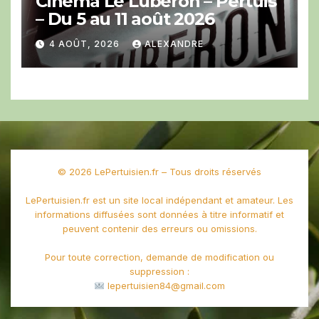
Cinéma Le Luberon – Pertuis
– Du 5 au 11 août 2026
4 AOÛT, 2026
ALEXANDRE
© 2026 LePertuisien.fr – Tous droits réservés
LePertuisien.fr est un site local indépendant et amateur. Les
informations diffusées sont données à titre informatif et
peuvent contenir des erreurs ou omissions.
Pour toute correction, demande de modification ou
suppression :
lepertuisien84@gmail.com