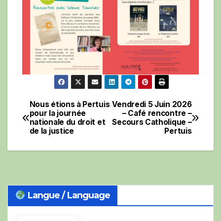
Nous étions à Pertuis
Vendredi 5 Juin 2026
Navigation
pour la journée
– Café rencontre –
nationale du droit et
Secours Catholique –
de
de la justice
Pertuis
l’article
Langue / Language