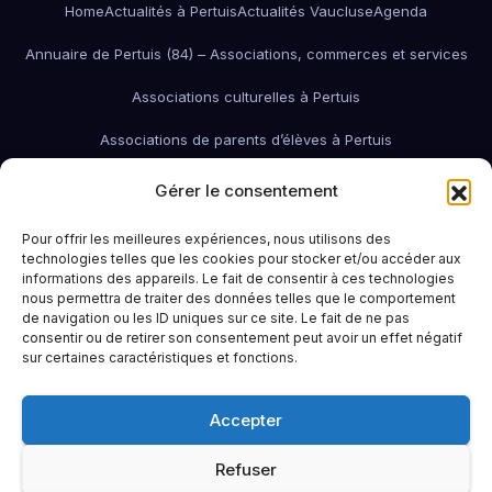
Home
Actualités à Pertuis
Actualités Vaucluse
Agenda
Annuaire de Pertuis (84) – Associations, commerces et services
Associations culturelles à Pertuis
Associations de parents d’élèves à Pertuis
Associations de quartier à Pertuis
Gérer le consentement
Associations économiques / pro / environnementales de Pertuis
Pour offrir les meilleures expériences, nous utilisons des
technologies telles que les cookies pour stocker et/ou accéder aux
associations économiques Pertuis
informations des appareils. Le fait de consentir à ces technologies
nous permettra de traiter des données telles que le comportement
Associations humanitaires et sociales
Associations patriotiques
de navigation ou les ID uniques sur ce site. Le fait de ne pas
consentir ou de retirer son consentement peut avoir un effet négatif
Associations petite enfance
Associations sportives de Pertuis
sur certaines caractéristiques et fonctions.
Bars à Pertuis: où sortir et boire un verre
Contact
Emploi
Accepter
Idées sorties à Pertuis
Infos pratiques
La Région (PACA / Sud)
Refuser
Le Pertuisien continue !
Portail famille Pertuis
Restaurants à Pertuis