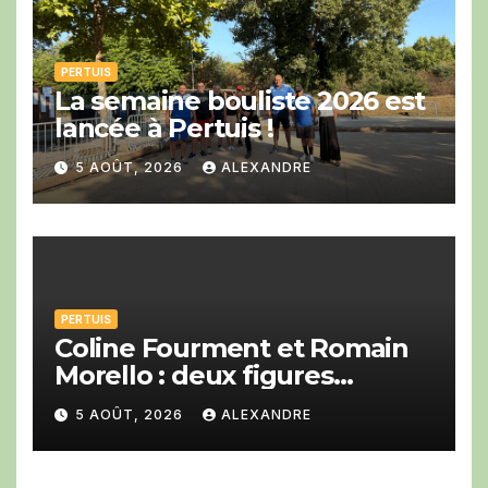
PERTUIS
La semaine bouliste 2026 est
lancée à Pertuis !
5 AOÛT, 2026
ALEXANDRE
PERTUIS
Coline Fourment et Romain
Morello : deux figures
montantes du jazz au Big
5 AOÛT, 2026
ALEXANDRE
Band festival de Pertuis.