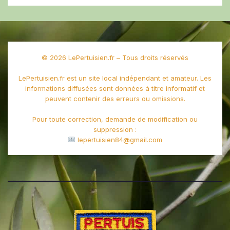
© 2026 LePertuisien.fr – Tous droits réservés
LePertuisien.fr est un site local indépendant et amateur. Les
informations diffusées sont données à titre informatif et
peuvent contenir des erreurs ou omissions.
Pour toute correction, demande de modification ou
suppression :
lepertuisien84@gmail.com