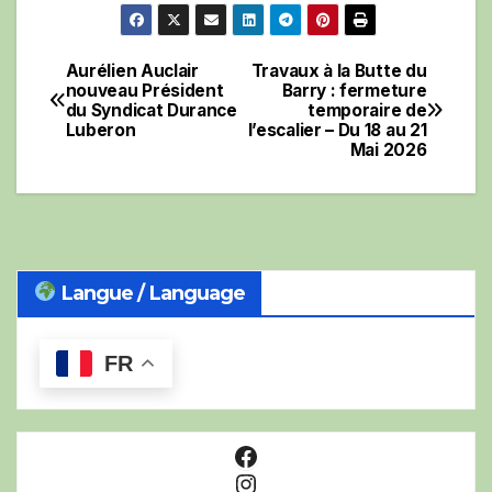
Aurélien Auclair
Travaux à la Butte du
Navigation
nouveau Président
Barry : fermeture
du Syndicat Durance
temporaire de
de
Luberon
l’escalier – Du 18 au 21
Mai 2026
l’article
Langue / Language
FR
Facebook
Instagram