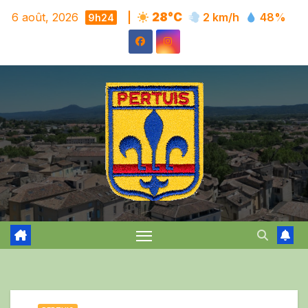
Skip
6 août, 2026
|
28°C
2 km/h
48%
9h24
to
content