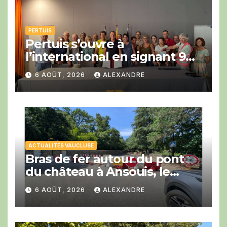
PERTUIS
Pertuis s’ouvre à
l’international en signant 9
engagements en faveur du
6 AOÛT, 2026
ALEXANDRE
développement du vélo avec
la COP Bike Ride.
ACTUALITÉS VAUCLUSE
Bras de fer autour du pont
du château à Ansouis, le
Département prend l’affaire
6 AOÛT, 2026
ALEXANDRE
en main