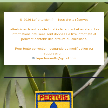
© 2026 LePertuisien.fr – Tous droits réservés
LePertuisien.fr est un site local indépendant et amateur. Les
informations diffusées sont données à titre informatif et
peuvent contenir des erreurs ou omissions.
Pour toute correction, demande de modification ou
suppression :
lepertuisien84@gmail.com