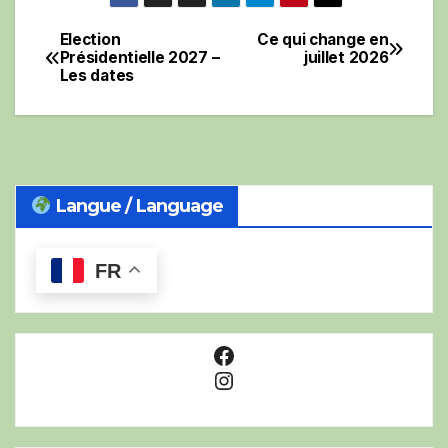
Election
Ce qui change en
Navigation
Présidentielle 2027 –
juillet 2026
Les dates
de
l’article
Langue / Language
FR
Facebook
Instagram