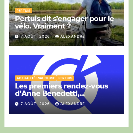
PERTUIS
Pertuis dit s’engager pour le
vélo. Vraiment ?
7 AOÛT, 2026
ALEXANDRE
ACTUALITÉS VAUCLUSE
PERTUIS
𝗟𝗲𝘀 𝗽𝗿𝗲𝗺𝗶𝗲𝗿𝘀 𝗿𝗲𝗻𝗱𝗲𝘇-𝘃𝗼𝘂𝘀
𝗱’𝗔𝗻𝗻𝗲 𝗕𝗲𝗻𝗲𝗱𝗲𝘁𝘁𝗶,
𝗣𝗿𝗲́𝘀𝗶𝗱𝗲𝗻𝘁𝗲 𝗱𝗲 𝗹𝗮 𝗖𝗖𝗜 𝗱𝗲
7 AOÛT, 2026
ALEXANDRE
𝗩𝗮𝘂𝗰𝗹𝘂𝘀𝗲.