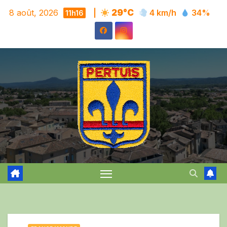
Skip
8 août, 2026
|
29°C
4 km/h
34%
11h16
to
content