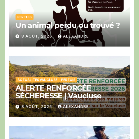
PERTUIS
Un animal perdu ou trouvé ?
8 AOÛT, 2026
ALEXANDRE
ACTUALITÉS VAUCLUSE
PERTUIS
ALERTE RENFORCÉE
SÉCHERESSE | Vaucluse
8 AOÛT, 2026
ALEXANDRE