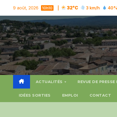
Skip
9 août, 2026
|
32°C
3 km/h
40
10h10
to
content
ACTUALITÉS
REVUE DE PRESSE
IDÉES SORTIES
EMPLOI
CONTACT