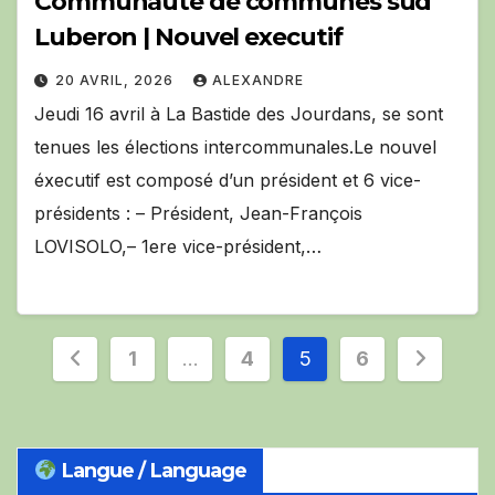
Communauté de communes sud
Luberon | Nouvel executif
20 AVRIL, 2026
ALEXANDRE
Jeudi 16 avril à La Bastide des Jourdans, se sont
tenues les élections intercommunales.Le nouvel
éxecutif est composé d’un président et 6 vice-
présidents : – Président, Jean-François
LOVISOLO,– 1ere vice-président,…
Pagination
1
…
4
5
6
des
publications
Langue / Language