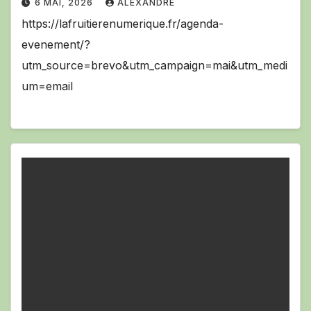
6 MAI, 2026
ALEXANDRE
https://lafruitierenumerique.fr/agenda-
evenement/?
utm_source=brevo&utm_campaign=mai&utm_medi
um=email