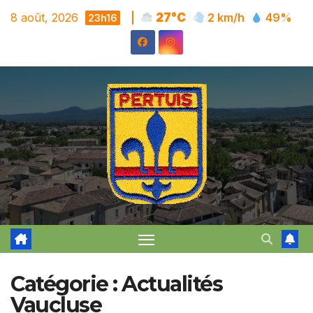
Skip
8 août, 2026
|
27°C
2 km/h
49%
23h16
to
content
Catégorie :
Actualités
Vaucluse