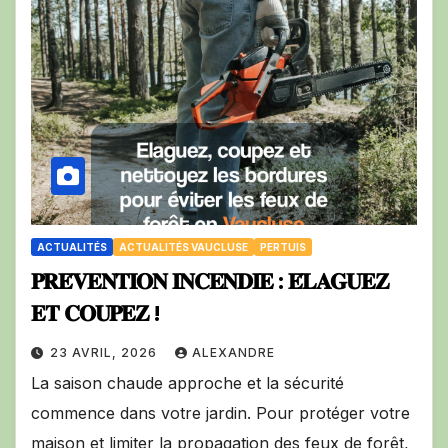
ACTUALITÉS
ACTUALITÉS VAUCLUSE
PERTUIS
𝐏𝐑𝐄́𝐕𝐄𝐍𝐓𝐈𝐎𝐍 𝐈𝐍𝐂𝐄𝐍𝐃𝐈𝐄 : 𝐄́𝐋𝐀𝐆𝐔𝐄𝐙
𝐄𝐓 𝐂𝐎𝐔𝐏𝐄𝐙 !
23 AVRIL, 2026
ALEXANDRE
La saison chaude approche et la sécurité
commence dans votre jardin. Pour protéger votre
maison et limiter la propagation des feux de forêt,