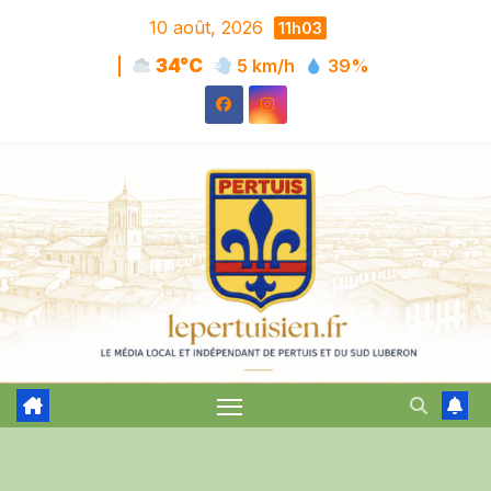
Skip
10 août, 2026
11h03
to
|
34°C
5 km/h
39%
content