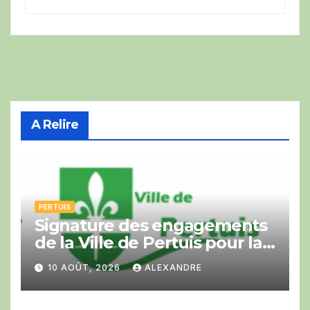
A Relire
PERTUIS
Signature des engagements
de la Ville de Pertuis pour la
Cop Bike Ride
10 AOÛT, 2026
ALEXANDRE