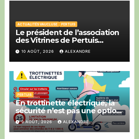
ACTUALITÉS VAUCLUSE
PERTUIS
Le président de l’association
des Vitrines de Pertuis
Franck Girard a été élu à la
10 AOÛT, 2026
ALEXANDRE
CCI du Vaucluse.
PERTUIS
En trottinette électrique, la
sécurité n’est pas une option
!
9 AOÛT, 2026
ALEXANDRE