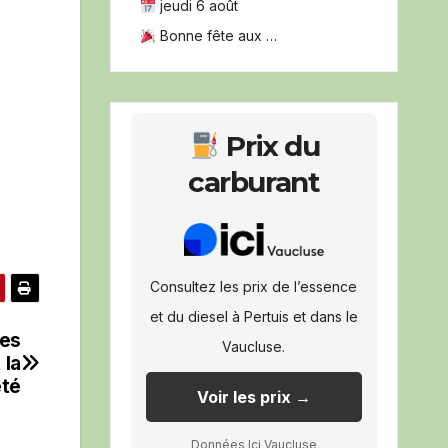
jeudi 6 août
Bonne fête aux …
Prix du
carburant
Consultez les prix de l’essence
et du diesel à Pertuis et dans le
ues
Vaucluse.
 la
été
Voir les prix →
Données Ici Vaucluse