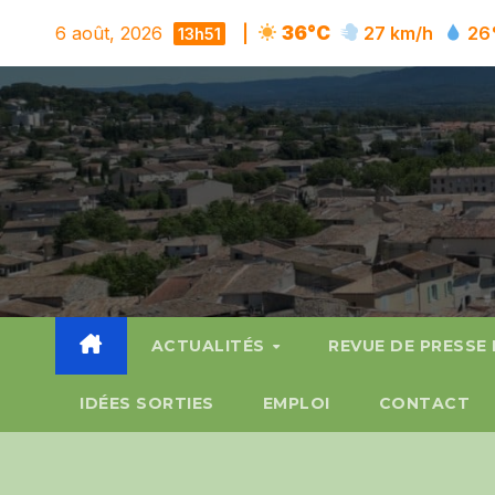
Skip
6 août, 2026
|
36°C
27 km/h
26
13h51
to
content
ACTUALITÉS
REVUE DE PRESSE
IDÉES SORTIES
EMPLOI
CONTACT