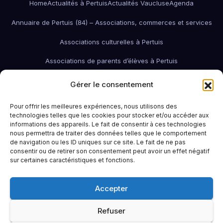
Home
Actualités à Pertuis
Actualités Vaucluse
Agenda
Annuaire de Pertuis (84) – Associations, commerces et services
Associations culturelles à Pertuis
Associations de parents d’élèves à Pertuis
Associations de quartier à Pertuis
Gérer le consentement
Associations économiques / pro / environnementales de Pertuis
Pour offrir les meilleures expériences, nous utilisons des
technologies telles que les cookies pour stocker et/ou accéder aux
associations économiques Pertuis
informations des appareils. Le fait de consentir à ces technologies
nous permettra de traiter des données telles que le comportement
Associations humanitaires et sociales
Associations patriotiques
de navigation ou les ID uniques sur ce site. Le fait de ne pas
consentir ou de retirer son consentement peut avoir un effet négatif
Associations petite enfance
Associations sportives de Pertuis
sur certaines caractéristiques et fonctions.
Bars à Pertuis: où sortir et boire un verre
Contact
Emploi
Accepter
Idées sorties à Pertuis
Infos pratiques
La Région (PACA / Sud)
Refuser
Le Pertuisien continue !
Portail famille Pertuis
Restaurants à Pertuis