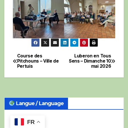
Course des
Luberon en Tous
Navigation
Pitchouns – Ville de
Sens – Dimanche 10
Pertuis
mai 2026
de
l’article
Langue / Language
FR