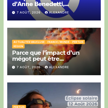
𝗱’𝗔𝗻𝗻𝗲 𝗕𝗲𝗻𝗲𝗱𝗲𝘁𝘁𝗶,
𝗣𝗿𝗲́𝘀𝗶𝗱𝗲𝗻𝘁𝗲 𝗱𝗲 𝗹𝗮 𝗖𝗖𝗜 𝗱𝗲
7 AOÛT, 2026
ALEXANDRE
𝗩𝗮𝘂𝗰𝗹𝘂𝘀𝗲.
ACTUALITÉS VAUCLUSE
FRANCE / MONDE
PERTUIS
RÉGION
Parce que l’impact d’un
mégot peut être
catastrophique cet été.
7 AOÛT, 2026
ALEXANDRE
PERTUIS