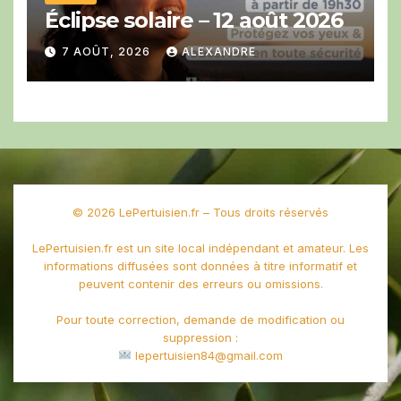
Éclipse solaire – 12 août 2026
7 AOÛT, 2026
ALEXANDRE
© 2026 LePertuisien.fr – Tous droits réservés
LePertuisien.fr est un site local indépendant et amateur. Les
informations diffusées sont données à titre informatif et
peuvent contenir des erreurs ou omissions.
Pour toute correction, demande de modification ou
suppression :
lepertuisien84@gmail.com