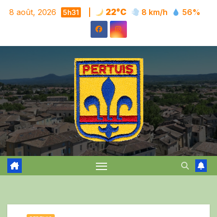
Skip
8 août, 2026
|
22°C
8 km/h
56%
5h31
to
content