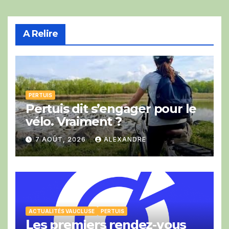
A Relire
PERTUIS
Pertuis dit s’engager pour le
vélo. Vraiment ?
7 AOÛT, 2026
ALEXANDRE
ACTUALITÉS VAUCLUSE
PERTUIS
𝗟𝗲𝘀 𝗽𝗿𝗲𝗺𝗶𝗲𝗿𝘀 𝗿𝗲𝗻𝗱𝗲𝘇-𝘃𝗼𝘂𝘀