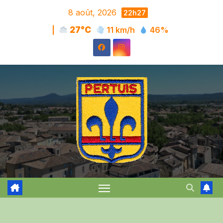
Skip
8 août, 2026
22h27
to
|
27°C
11 km/h
46%
content