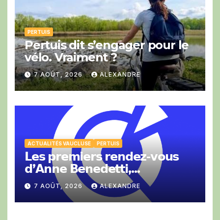
PERTUIS
Pertuis dit s’engager pour le
vélo. Vraiment ?
7 AOÛT, 2026
ALEXANDRE
ACTUALITÉS VAUCLUSE
PERTUIS
𝗟𝗲𝘀 𝗽𝗿𝗲𝗺𝗶𝗲𝗿𝘀 𝗿𝗲𝗻𝗱𝗲𝘇-𝘃𝗼𝘂𝘀
𝗱’𝗔𝗻𝗻𝗲 𝗕𝗲𝗻𝗲𝗱𝗲𝘁𝘁𝗶,
𝗣𝗿𝗲́𝘀𝗶𝗱𝗲𝗻𝘁𝗲 𝗱𝗲 𝗹𝗮 𝗖𝗖𝗜 𝗱𝗲
7 AOÛT, 2026
ALEXANDRE
𝗩𝗮𝘂𝗰𝗹𝘂𝘀𝗲.