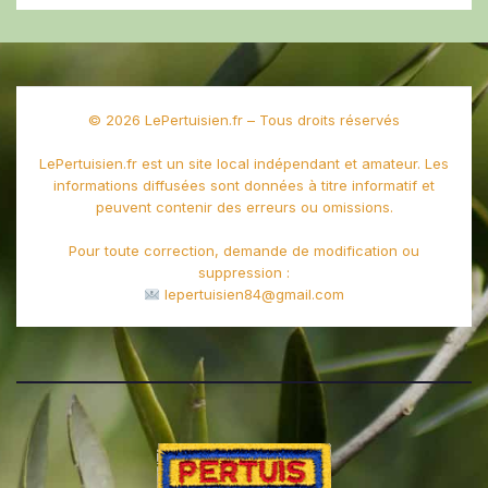
© 2026 LePertuisien.fr – Tous droits réservés
LePertuisien.fr est un site local indépendant et amateur. Les
informations diffusées sont données à titre informatif et
peuvent contenir des erreurs ou omissions.
Pour toute correction, demande de modification ou
suppression :
lepertuisien84@gmail.com