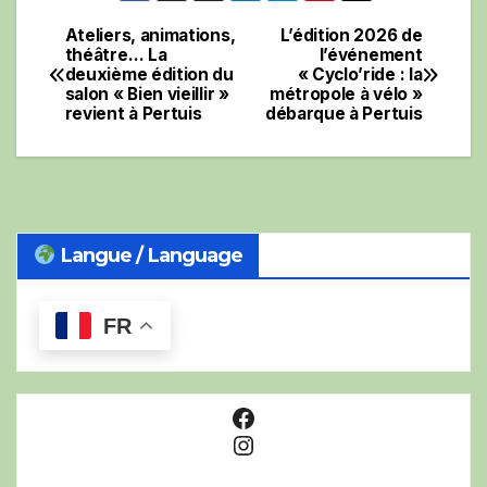
Ateliers, animations,
L’édition 2026 de
Navigation
théâtre… La
l’événement
deuxième édition du
« Cyclo’ride : la
de
salon « Bien vieillir »
métropole à vélo »
revient à Pertuis
débarque à Pertuis
l’article
Langue / Language
FR
Facebook
Instagram