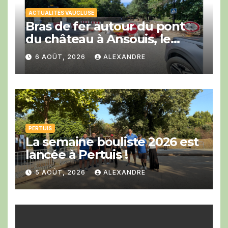
ACTUALITÉS VAUCLUSE
Bras de fer autour du pont
du château à Ansouis, le
Département prend l’affaire
6 AOÛT, 2026
ALEXANDRE
en main
PERTUIS
La semaine bouliste 2026 est
lancée à Pertuis !
5 AOÛT, 2026
ALEXANDRE