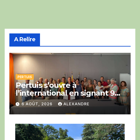
A Relire
PERTUIS
Pertuis s’ouvre à
l’international en signant 9
engagements en faveur du
6 AOÛT, 2026
ALEXANDRE
développement du vélo avec
la COP Bike Ride.