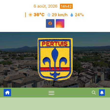
Skip
6 août, 2026
14h42
to
|
36°C
29 km/h
24%
content