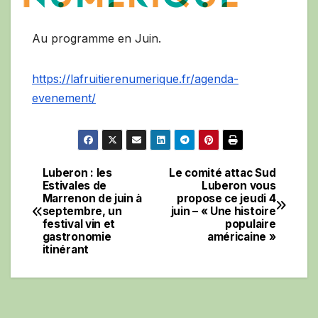
Au programme en Juin.
https://lafruitierenumerique.fr/agenda-
evenement/
Luberon : les
Le comité attac Sud
Navigation
Estivales de
Luberon vous
Marrenon de juin à
propose ce jeudi 4
de
septembre, un
juin – « Une histoire
festival vin et
populaire
l’article
gastronomie
américaine »
itinérant