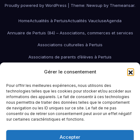
Proudly powered by WordPress
|
Theme:
Newsup
by
Themeansar
.
Home
Actualités à Pertuis
Actualités Vaucluse
Agenda
Annuaire de Pertuis (84) – Associations, commerces et services
Associations culturelles à Pertuis
Associations de parents d’élèves à Pertuis
Associations de quartier à Pertuis
Gérer le consentement
Associations économiques / pro / environnementales de Pertuis
Pour offrir les meilleures expériences, nous utilisons des
technologies telles que les cookies pour stocker et/ou accéder aux
associations économiques Pertuis
informations des appareils. Le fait de consentir à ces technologies
nous permettra de traiter des données telles que le comportement
Associations humanitaires et sociales
Associations patriotiques
de navigation ou les ID uniques sur ce site. Le fait de ne pas
consentir ou de retirer son consentement peut avoir un effet négatif
Associations petite enfance
Associations sportives de Pertuis
sur certaines caractéristiques et fonctions.
Bars à Pertuis: où sortir et boire un verre
Contact
Emploi
Accepter