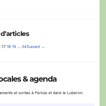
d’articles
6
17
18
19
…
34
Suivant →
locales & agenda
nements et sorties à Pertuis et dans le Luberon.