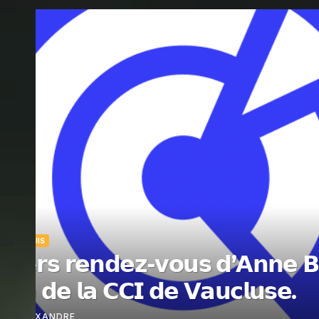
PERTUIS
Pertuis dit s’engager po
7 AOÛT, 2026
ALEXANDRE