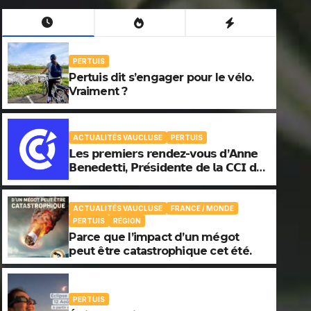
PERTUIS
Pertuis dit s’engager pour le vélo.
Vraiment ?
ACTUALITÉS VAUCLUSE
PERTUIS
𝗟𝗲𝘀 𝗽𝗿𝗲𝗺𝗶𝗲𝗿𝘀 𝗿𝗲𝗻𝗱𝗲𝘇-𝘃𝗼𝘂𝘀 𝗱’𝗔𝗻𝗻𝗲
𝗕𝗲𝗻𝗲𝗱𝗲𝘁𝘁𝗶, 𝗣𝗿𝗲́𝘀𝗶𝗱𝗲𝗻𝘁𝗲 𝗱𝗲 𝗹𝗮 𝗖𝗖𝗜 𝗱𝗲
𝗩𝗮𝘂𝗰𝗹𝘂𝘀𝗲.
ACTUALITÉS VAUCLUSE
FRANCE / MONDE
PERTUIS
RÉGION
ACTUALITÉS VAUCLUSE
Parce que l’impact d’un mégot
PERTUIS
𝗟𝗲𝘀 𝗽𝗿𝗲𝗺𝗶𝗲𝗿𝘀 𝗿𝗲𝗻𝗱𝗲𝘇-𝘃𝗼𝘂𝘀 
peut être catastrophique cet été.
𝗣𝗿𝗲́𝘀𝗶𝗱𝗲𝗻𝘁𝗲 𝗱𝗲 𝗹𝗮 𝗖𝗖𝗜 𝗱𝗲 𝗩𝗮
PERTUIS
7 AOÛT, 2026
ALEXANDRE