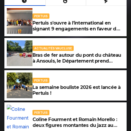
PERTUIS
Pertuis s’ouvre à l’international en
signant 9 engagements en faveur du
développement du vélo avec la COP
Bike Ride.
ACTUALITÉS VAUCLUSE
Bras de fer autour du pont du château
à Ansouis, le Département prend
l’affaire en main
PERTUIS
La semaine bouliste 2026 est lancée à
Pertuis !
PERTUIS
Coline Fourment et Romain Morello :
deux figures montantes du jazz au