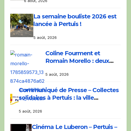
6 août, 2026
main
La semaine bouliste 2026 est
lancée à Pertuis !
5 août, 2026
Coline Fourment et
Romain Morello : deux
figures montantes du jazz
5 août, 2026
au Big Band festival de
Pertuis.
Communiqué de Presse – Collectes
solidaires à Pertuis : la ville
mobilisée en des temps records
5 août, 2026
pour soutenir les pompiers engagés
sur les incendies
Cinéma Le Luberon – Pertuis –