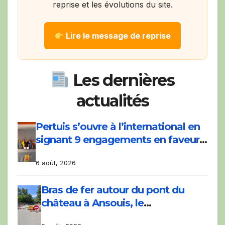
reprise et les évolutions du site.
Lire le message de reprise
Les dernières
actualités
Pertuis s’ouvre à l’international en
signant 9 engagements en faveur
du développement du vélo avec la
6 août, 2026
COP Bike Ride.
Bras de fer autour du pont du
château à Ansouis, le
Département prend l’affaire en