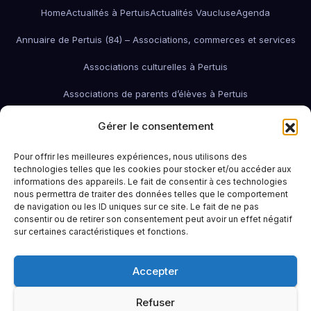
Home
Actualités à Pertuis
Actualités Vaucluse
Agenda
Annuaire de Pertuis (84) – Associations, commerces et services
Associations culturelles à Pertuis
Associations de parents d’élèves à Pertuis
Associations de quartier à Pertuis
Gérer le consentement
Associations économiques / pro / environnementales de Pertuis
Pour offrir les meilleures expériences, nous utilisons des
technologies telles que les cookies pour stocker et/ou accéder aux
associations économiques Pertuis
informations des appareils. Le fait de consentir à ces technologies
nous permettra de traiter des données telles que le comportement
Associations humanitaires et sociales
Associations patriotiques
de navigation ou les ID uniques sur ce site. Le fait de ne pas
consentir ou de retirer son consentement peut avoir un effet négatif
Associations petite enfance
Associations sportives de Pertuis
sur certaines caractéristiques et fonctions.
Bars à Pertuis: où sortir et boire un verre
Contact
Emploi
Accepter
Idées sorties à Pertuis
Infos pratiques
La Région (PACA / Sud)
Refuser
Le Pertuisien continue !
Portail famille Pertuis
Restaurants à Pertuis