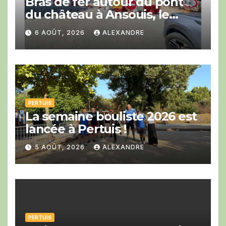
Bras de fer autour du pont
du château à Ansouis, le
Département prend l’affaire
6 AOÛT, 2026
ALEXANDRE
en main
PERTUIS
La semaine bouliste 2026 est
lancée à Pertuis !
5 AOÛT, 2026
ALEXANDRE
PERTUIS